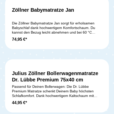
Zöllner Babymatratze Jan
Die Zöllner Babymatratze Jan sorgt für erholsamen
Babyschlaf dank hochwertigem Komfortschaum. Du
kannst den Bezug leicht abnehmen und bei 60 °C
waschen. Sie ist ideal für Allergiker, etwa 8 cm hoch,
74,95 €*
schadstoffgeprüft und wird in Deutschland nach DIN EN
16890:2021 gefertigt – OEKO-TEX® zertifiziert für
Babysicherheit.Maße: 70 x 140cmLieferumfang:Zöllner
Babymatratze Jan 70x140cm
Julius Zöllner Bollerwagenmatratze
Dr. Lübbe Premium 75x40 cm
Passend für Deinen Bollerwagen: Die Dr. Lübbe
Premium Matratze schenkt Deinem Baby höchsten
Schlafkomfort. Dank hochwertigem Kaltschaum mit
Ventilationskanälen sorgt sie für ein perfektes
44,95 €*
Schlafklima. Der zweischichtige Aufbau – sanfte
Liegefläche und stabile, elastische Basis – unterstützt