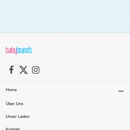
die Wirbelsäule optimal und fördert das Wohlbefinden
Deines Babys. Der abnehmbare Bezug Fresh&Dry aus
TENCEL ist besonders anschmiegsam, atmungsaktiv
und nimmt Feuchtigkeit zuverlässig auf. Mit einer Höhe
von ca. 6 cm passt sie ideal in jeden Bollerwagen.
Handgefertigt in Deutschland und geprüft nach OEKO-
TEX Standard 100, ist die Matratze frei von
Schadstoffen und sorgt für sicheren, gesunden
Schlaf.Lieferumfang:1x Julius Zöllner
Bollerwagenmatratze Dr. Lübbe Premium 75x40 cm
Home
Über Uns
Unser Laden
Kontakt