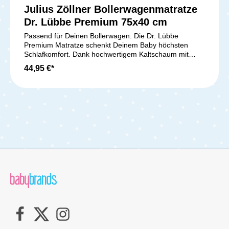
Julius Zöllner Bollerwagenmatratze
Dr. Lübbe Premium 75x40 cm
Passend für Deinen Bollerwagen: Die Dr. Lübbe
Premium Matratze schenkt Deinem Baby höchsten
Schlafkomfort. Dank hochwertigem Kaltschaum mit
Ventilationskanälen sorgt sie für ein perfektes
44,95 €*
Schlafklima. Der zweischichtige Aufbau – sanfte
Liegefläche und stabile, elastische Basis – unterstützt
die Wirbelsäule optimal und fördert das Wohlbefinden
Deines Babys. Der abnehmbare Bezug Fresh&Dry aus
TENCEL ist besonders anschmiegsam, atmungsaktiv
und nimmt Feuchtigkeit zuverlässig auf. Mit einer Höhe
von ca. 6 cm passt sie ideal in jeden Bollerwagen.
Handgefertigt in Deutschland und geprüft nach OEKO-
TEX Standard 100, ist die Matratze frei von
Schadstoffen und sorgt für sicheren, gesunden
Schlaf.Lieferumfang:1x Julius Zöllner
Bollerwagenmatratze Dr. Lübbe Premium 75x40 cm