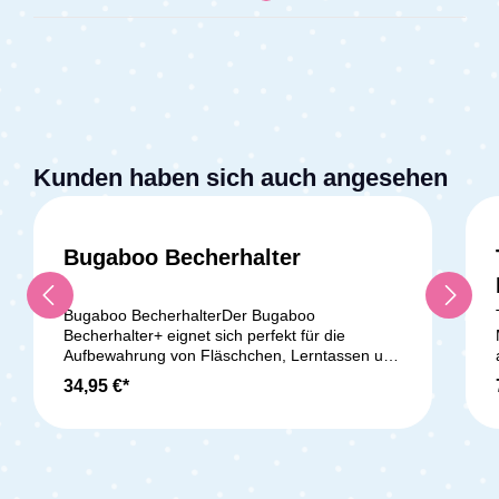
Kunden haben sich auch angesehen
Bugaboo Becherhalter
Durchschnittliche Bewertung v
Bugaboo BecherhalterDer Bugaboo
Becherhalter+ eignet sich perfekt für die
Aufbewahrung von Fläschchen, Lerntassen und
anderen Getränken bis zu einer Menge von 500
34,95 €*
ml. Er lässt sich am Schiebebügel anbringen
und bietet jederzeit einen einfachen Zugriff auf
deine Getränke (ACHTUNG: nicht für
Heißgetränke geeignet). Lieferumfang: 1x
Becherhalter+ (Becherhalteradapter inbegriffen)
Der Becherhalter+ ist passend für alle Bugaboo