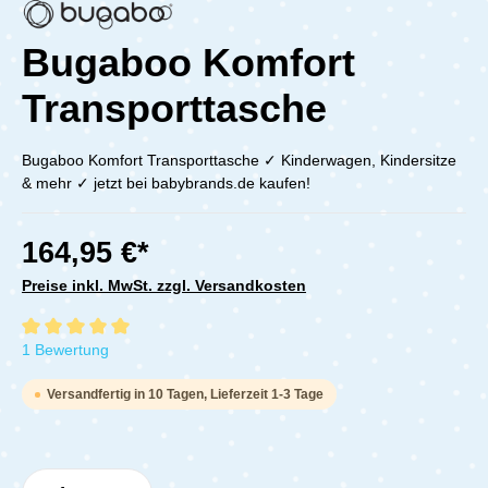
Bugaboo Komfort
Transporttasche
Bugaboo Komfort Transporttasche ✓ Kinderwagen, Kindersitze
& mehr ✓ jetzt bei babybrands.de kaufen!
164,95 €*
Preise inkl. MwSt. zzgl. Versandkosten
Durchschnittliche Bewertung von 5 von 5 Sternen
1 Bewertung
Versandfertig in 10 Tagen, Lieferzeit 1-3 Tage
Produkt Anzahl: Gib den gewünschten Wert e