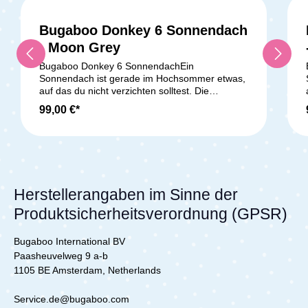
Bugaboo Donkey 6 Sonnendach
- Moon Grey
Bugaboo Donkey 6 SonnendachEin
Sonnendach ist gerade im Hochsommer etwas,
auf das du nicht verzichten solltest. Die
Sonneneinstrahlung kann die Haut deines
99,00 €*
Babys stark schädigen. Das Sonnendach für
deinen Bugaboo Donkey 6 garantiert deinem
Kind ausreichend Schatten und schützt die
Kinderhaut mit einem UV-Schutz 50+.Mesh-
Einsätze garantieren eine optimale
Luftzirkulation, damit dein Kind nicht überhitzt.
Durch das Sichtfenster, welches sich auf der
Herstellerangaben im Sinne der
Oberseite des Sonnendachs befindet, kannst
Produktsicherheitsverordnung (GPSR)
du jederzeit einen Blick auf dein Kind
werfen.Verdeckstreben und Klemmen für die
Befestigung des Sonnendachs sind NICHT im
Bugaboo International BV
Lieferumfang enthalten, können jedoch separat
Paasheuvelweg 9 a-b
bestellt werden. Lieferumfang:1x Sonnendach
1105 BE Amsterdam, Netherlands
für den Donkey 6
Service.de@bugaboo.com