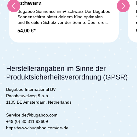
schwarz
Bugaboo Sonnenschirm+ schwarz Der Bugaboo
Sonnenschirm bietet deinem Kind optimalen
und flexiblen Schutz vor der Sonne. Über drei
Drehpunkte lässt er sich jederzeit einfach
54,00 €*
einstellen. Der Bugaboo Sonnenschirm schützt
vor UV-Strahlung mit einem UV-
Sonnenschutzfaktor 50+ und ist leicht an jedem
der Bugaboo-Kinderwagen zu befestigen.
Produktmerkmale: Material: 100 % Polyester
P
einfach einstellbar über 3 Drehpunkte
Silberbeschichtung mit UV-Schutzfaktor 50+
Herstellerangaben im Sinne der
Lieferumfang: Sonnenschirm in fresh white
L
Produktsicherheitsverordnung (GPSR)
(reinweiß) Befestigungsclips Der Schirm kann
B
dank einer neuen Vorrichtung direkt am
Bugaboo Bee 5 befestigt werden. Um den
Bugaboo International BV
Schirm an den Bugaboo Wagen Donkey,
Paasheuvelweg 9 a-b
Cameleon und/oder Buffallo zu befestigen wird
1105 BE Amsterdam, Netherlands
ein im Lieferumfang enthaltener Adapter
benötigt.
Service.de@bugaboo.com
+49 (0) 30 311 92609
https://www.bugaboo.com/de-de