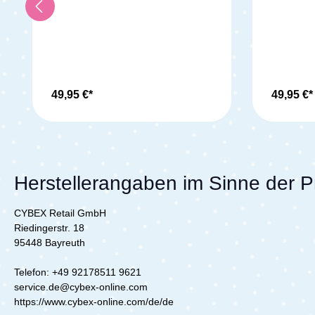
zu verbinden, benötigst du die
Babyschal
Beezy Babyschalen Adapter. Diese
befestigs
befestigst du einfach am Beezy
Gestell u
Gestell und setzt mit einem Klick
deine Bab
deine Babyschale auf. So bist du
jederzeit
jederzeit mit deinem Baby mobil
und musst
und musst es für den Wechsel von
Auto zu K
Auto zu Kinderwagen nicht wecken.
Lieferumfang: 1x 
49,95 €*
49,95 €*
Lieferumfang: 1x CYBEX Beezy
Babyscha
Babyschalen Adapter
Herstellerangaben im Sinne der 
CYBEX Retail GmbH
Riedingerstr. 18
95448 Bayreuth
Telefon: +49 92178511 9621
service.de@cybex-online.com
https://www.cybex-online.com/de/de