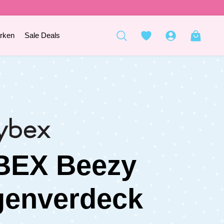
rken
Sale Deals
BEX Beezy
genverdeck