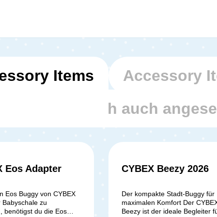
essory Items
Accessory I
den haben sich auch anges
 Eos Adapter
CYBEX Beezy 2026
n Eos Buggy von CYBEX
Der kompakte Stadt-Buggy für
r Babyschale zu
maximalen Komfort Der CYBE
, benötigst du die Eos
Beezy ist der ideale Begleiter f