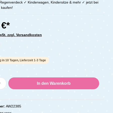
egenverdeck ✓ Kinderwagen, Kindersitze & mehr ✓ jetzt bei
 kaufen!
 €*
MwSt. zzgl. Versandkosten
che Bewertung von 0 von 5 Sternen
g in 10 Tagen, Lieferzeit 1-3 Tage
Anzahl: Gib den gewünschten Wert ein oder
In den Warenkorb
er:
AW22385