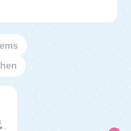
tems
ehen
X
ür