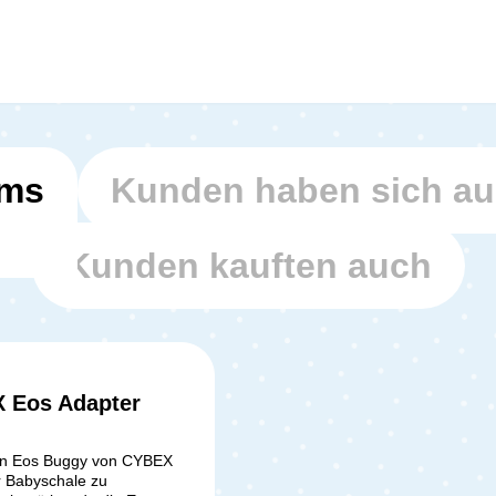
ems
Kunden haben sich a
Kunden kauften auch
 Eos Adapter
n Eos Buggy von CYBEX
r Babyschale zu