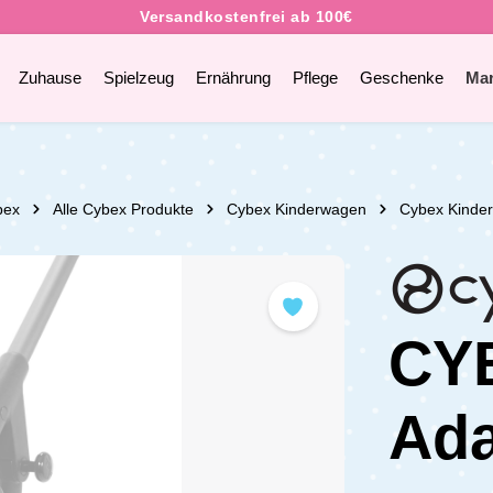
Zuhause
Spielzeug
Ernährung
Pflege
Geschenke
Ma
bex
Alle Cybex Produkte
Cybex Kinderwagen
Cybex Kinde
CY
Ada