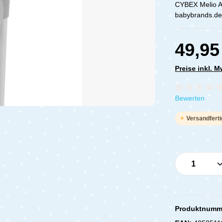
CYBEX Melio Ad
babybrands.de
49,95
Preise inkl. 
Durchschnittli
Bewerten
Versandferti
Produkt 
Produktnumm