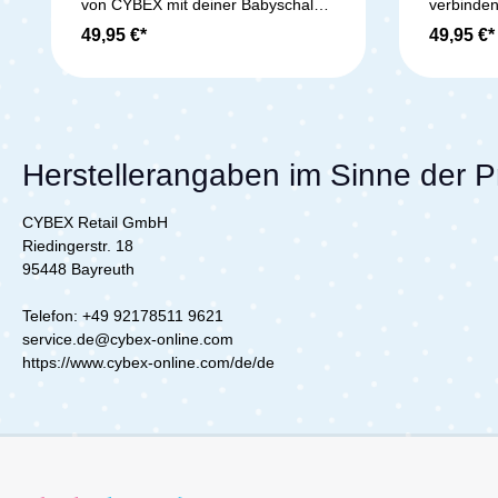
von CYBEX mit deiner Babyschale
verbinden
zu verbinden, benötigst du die
Babyschal
49,95 €*
49,95 €*
Beezy Babyschalen Adapter. Diese
befestigs
befestigst du einfach am Beezy
Gestell u
Gestell und setzt mit einem Klick
deine Bab
deine Babyschale auf. So bist du
jederzeit
jederzeit mit deinem Baby mobil
und musst
und musst es für den Wechsel von
Auto zu K
Auto zu Kinderwagen nicht wecken.
Lieferumfang: 1x 
Herstellerangaben im Sinne der 
Lieferumfang: 1x CYBEX Beezy
Babyscha
Babyschalen Adapter
CYBEX Retail GmbH
Riedingerstr. 18
95448 Bayreuth
Telefon: +49 92178511 9621
service.de@cybex-online.com
https://www.cybex-online.com/de/de