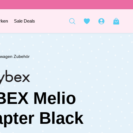
rken
Sale Deals
rwagen Zubehör
BEX Melio
pter Black