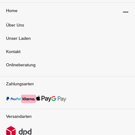
dem Arm hältst. Das spart Zeit und macht den
Priam zu einem idealen Begleiter für Reisen,
Home
Autofahrten oder spontane Ausflüge.
Zusammengeklappt ist er kompakt und leicht zu
Über Uns
verstauen.Der Komfort deines Kindes steht
beim Priam immer im Mittelpunkt. Die
verstellbare Beinauflage wächst mit und sorgt
Unser Laden
jederzeit für eine ergonomische Position – egal
ob dein Baby liegt oder sitzt. Die großzügige
Kontakt
Sitzeinheit bietet viel Platz zum Entspannen,
während die flache Liegeposition für
erholsamen Schlaf sorgt. Das XXL-
Onlineberatung
Sonnenverdeck mit UPF 50+ schützt
zuverlässig vor Sonne, Wind und Wetter.
Zusätzlich sorgen integrierte Mesh-Fenster für
Zahlungsarten
eine optimale Luftzirkulation.Für dich bietet der
höhenverstellbare Schiebegriff maximalen
Komfort. Du kannst ihn ganz einfach an deine
Körpergröße anpassen und so rückenschonend
schieben. Ein weiteres cleveres Feature ist der
Zwei-Rad-Modus. Damit meisterst du
Versandarten
problemlos Treppen, Sand oder schwieriges
Gelände – ideal für jede
Alltagssituation.Faltbare BabywanneErgänzt