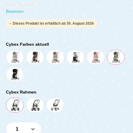
Durchschnittliche Bewertung von 0 von 5 Sternen
Bewerten
Dieses Produkt ist erhältlich ab 30. August 2026
Cybex Farben aktuell
Cybex Rahmen
Produkt Anzahl: Gib den gewünschten Wert e