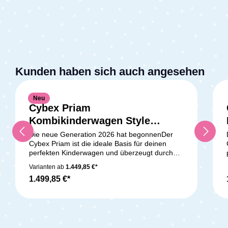
Kunden haben sich auch angesehen
Neu
Cybex Priam
Kombikinderwagen Style
Kollektion Rosegold / Sage
Die neue Generation 2026 hat begonnenDer
Cybex Priam ist die ideale Basis für deinen
Green
perfekten Kinderwagen und überzeugt durch
eine einzigartige Kombination aus Design,
Varianten ab
1.449,85 €*
Komfort und Funktionalität. Wenn du einen
1.499,85 €*
hochwertigen Kinderwagen suchst, der dich und
dein Baby vom ersten Tag an zuverlässig
begleitet, triffst du mit diesem System die
richtige Wahl. Dank seiner modularen Bauweise
nutzt du den Priam flexibel als Reisesystem –
ganz egal, ob mit Babywanne, Babyschale oder