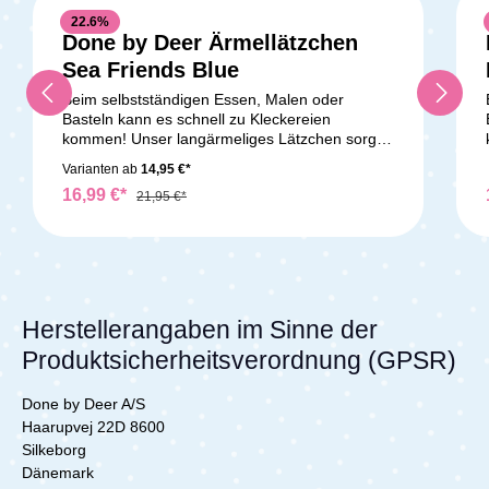
22.6
%
Done by Deer Ärmellätzchen
Sea Friends Blue
Beim selbstständigen Essen, Malen oder
Basteln kann es schnell zu Kleckereien
kommen! Unser langärmeliges Lätzchen sorgt
dafür, dass dein Kleines dabei schön sauber
Varianten ab
14,95 €*
bleibt. Dank des verstellbaren Verschlusses
16,99 €*
passt es sowohl Babys als auch Kleinkindern
21,95 €*
perfekt. Das weiche Lätzchen ist wasserfest
und verfügt über praktische elastische
Bündchen an den Ärmeln. Es lässt sich
mühelos abwischen und spart dir somit
kostbare Zeit beim Saubermachen. Das
hübsche Lätzchen ist mit sanften sandfarbigen
Herstellerangaben im Sinne der
Streifen verziert und sieht einfach entzückend
Produktsicherheitsverordnung (GPSR)
aus.Lieferumfang:Ärmeltaschen-Lätzchen
Stripes
Done by Deer A/S
Haarupvej 22D 8600
Silkeborg
Dänemark