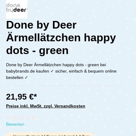
Done by Deer
Ärmellätzchen happy
dots - green
Done by Deer Ärmellätzchen happy dots - green bei
babybrands.de kaufen ✓ sicher, einfach & bequem online
bestellen ✓
21,95 €*
Preise inkl. MwSt. zzgl. Versandkosten
Durchschnittliche Bewertung von 0 von 5 Sternen
Bewerten