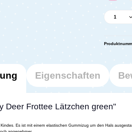
Produkt 
Produktnumm
bung
Eigenschaften
Be
y Deer Frottee Lätzchen green"
s Kindes. Es ist mit einem elastischen Gummizug um den Hals ausgestat
 noch angenehmer.