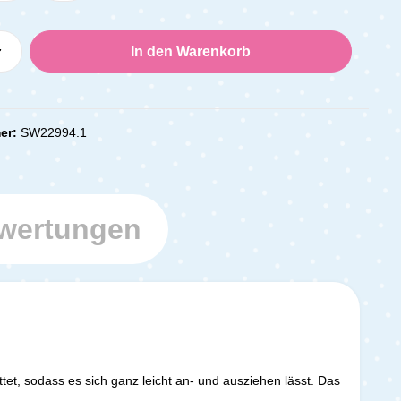
Anzahl: Gib den gewünschten Wert ein oder
In den Warenkorb
er:
SW22994.1
wertungen
tet, sodass es sich ganz leicht an- und ausziehen lässt. Das