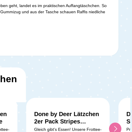
eben geht, landet es im praktischen Auffangtäschchen. So
en Gummizug und aus der Tasche schauen Raffis niedliche
ehen
hen
Done by Deer Lätzchen
D
e
2er Pack Stripes
S
Powder
G
ottee-
Gleich gibt's Essen! Unsere Frottee-
Pr