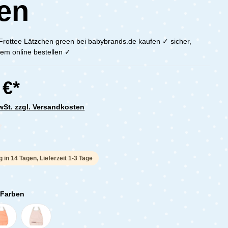
en
rottee Lätzchen green bei babybrands.de kaufen ✓ sicher,
em online bestellen ✓
 €*
MwSt. zzgl. Versandkosten
che Bewertung von 0 von 5 Sternen
g in 14 Tagen, Lieferzeit 1-3 Tage
 Farben