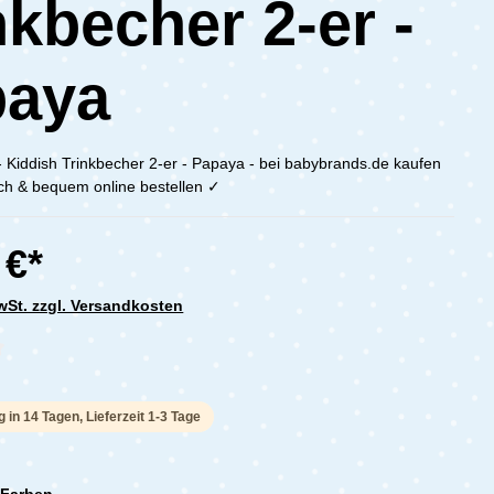
nkbecher 2-er -
paya
 Kiddish Trinkbecher 2-er - Papaya - bei babybrands.de kaufen
ach & bequem online bestellen ✓
 €*
MwSt. zzgl. Versandkosten
che Bewertung von 0 von 5 Sternen
g in 14 Tagen, Lieferzeit 1-3 Tage
 Farben