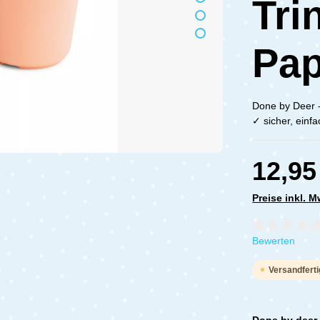
Tri
Pa
Done by Deer -
✓ sicher, einf
12,95
Preise inkl. 
Durchschnittli
Bewerten
Versandferti
Done by deer