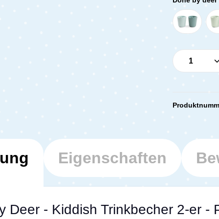
Produkt 
Produktnumm
bung
Eigenschaften
Be
 Deer - Kiddish Trinkbecher 2-er -