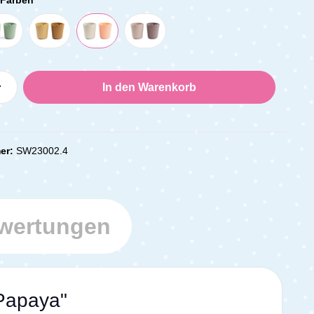
Anzahl: Gib den gewünschten Wert ein oder
In den Warenkorb
er:
SW23002.4
wertungen
 Papaya"