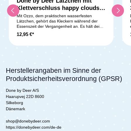
Done by Deer Lätzchen mit
Klettverschluss happy clouds -
powder
Mit Ozzo, dem praktischen wasserfesten
Lätzchen, gehört das Kleckern während der
Essenszeit der Vergangenheit an. Es hält dein
Kleines sauber und ist leicht zu reinigen. Das
12,95 €*
Lätzchen verfügt über ein praktisches
Auffangtäschchen, in dem alles landet, was
daneben geht. So wird beim Essen weniger
gekleckert. Das weiche Lätzchen hat einen
Klettverschluss, der das An- und Ausziehen
erleichtert. Es ist in einem sanften Grünton
gehalten und mit Croco und den Happy Clouds
Herstellerangaben im Sinne der
verziert. Lieferumfang:1x Lätzchen mit
Produktsicherheitsverordnung (GPSR)
Klettverschluss
Done by Deer A/S
Haarupvej 22D 8600
Silkeborg
Dänemark
shop@donebydeer.com
https://donebydeer.com/de-de