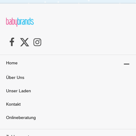
Hand-Koordination. Das weiche, doppelseitige
Design bietet vielseitige Spielmöglichkeiten und
wächst mit Deinem Baby mit – für
langanhaltende Freude in jeder Phase der
Bauchlage.Lieferumfang: 1x Tiny Love Farmers
Funday 2-in-1 Sensorikspielzeug für die
Bauchlage
Home
Über Uns
Unser Laden
Kontakt
Onlineberatung