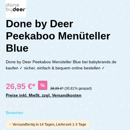
Done by Deer
Peekaboo Menüteller
Blue
Done by Deer Peekaboo Menüteller Blue bei babybrands.de
kaufen ✓ sicher, einfach & bequem online bestellen ✓
26,95 €*
%
38,95 €*
(30.81% gespart)
Preise inkl. MwSt. zzgl. Versandkosten
Durchschnittliche Bewertung von 0 von 5 Sternen
Bewerten
Versandfertig in 14 Tagen, Lieferzeit 1-3 Tage