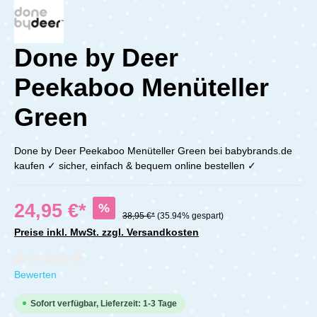
Done by Deer
Peekaboo Menüteller
Green
Done by Deer Peekaboo Menüteller Green bei babybrands.de
kaufen ✓ sicher, einfach & bequem online bestellen ✓
24,95 €*
%
38,95 €*
(35.94% gespart)
Preise inkl. MwSt. zzgl. Versandkosten
Durchschnittliche Bewertung von 0 von 5 Sternen
Bewerten
Sofort verfügbar, Lieferzeit: 1-3 Tage