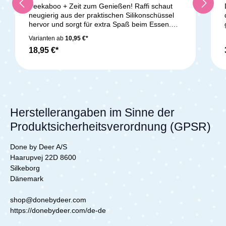
Peekaboo + Zeit zum Genießen! Raffi schaut
neugierig aus der praktischen Silikonschüssel
hervor und sorgt für extra Spaß beim Essen.
Der hohe, abgerundete Rand der Schüssel
Varianten ab
10,95 €*
erleichtert es den kleinen Essern, das Essen
18,95 €*
auf den Löffel zu schieben. Die entzückende
Schüssel besteht aus lebensmittelechtem
Silikon, ist bruchsicher, rutschfest und für
Mikrowelle, Ofen, Tiefkühler und Geschirrspüler
geeignet. Sie eignet sich auch perfekt zum
Aufwärmen von Babymahlzeiten. Kinder werden
die süße Giraffe lieben, aber Vorsicht! Ein
Herstellerangaben im Sinne der
kleiner Langhals stibitzt gerne mal einen
Produktsicherheitsverordnung (GPSR)
Bissen… Die praktische grüne Schüssel passt
perfekt zur restlichen Peekaboo-
Geschirrkollektion und wird in einer
Done by Deer A/S
ansprechenden Geschenkbox geliefert.
Haarupvej 22D 8600
Lieferumfang:Silikon Peekaboo Schüssel Raffi
Silkeborg
Dänemark
shop@donebydeer.com
https://donebydeer.com/de-de