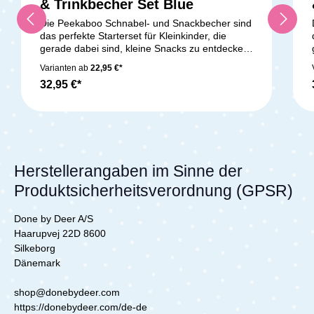
& Trinkbecher Set Blue
Die Peekaboo Schnabel- und Snackbecher sind
das perfekte Starterset für Kleinkinder, die
gerade dabei sind, kleine Snacks zu entdecken
und das eigenständige Trinken zu erlernen.
Varianten ab
22,95 €*
Dieses Set ist spülmaschinenfest und kann
32,95 €*
sicher in Ofen, Mikrowelle und Tiefkühler
verwendet werden. Der Snackbecher
ermöglicht es Kindern, schnell und einfach an
Fruchtstücke und andere Leckereien zu
gelangen. Selbst wenn der Becher umfällt,
bleiben die Snacks sicher im Inneren. Der
Schnabelbecher verhindert das Auslaufen von
Herstellerangaben im Sinne der
Getränken und ist mit seinen zwei Henkeln
Produktsicherheitsverordnung (GPSR)
leicht zu greifen. Das entzückende blaue
Becherset mit der niedlichen Giraffe und dem
Elefanten besteht aus lebensmittelechtem
Done by Deer A/S
Silikon, ist bruchsicher, rutschfest und einfach
Haarupvej 22D 8600
zu greifen. Lass deine Kleinen mit diesem Set
Silkeborg
spielerisch ihre Selbstständigkeit beim Essen
Dänemark
und Trinken entwickeln!Lieferumfang:Silikon
Peekaboo Snack & Trinkbecher Set
shop@donebydeer.com
https://donebydeer.com/de-de