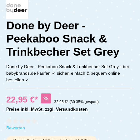
Done by Deer -
Peekaboo Snack &
Trinkbecher Set Grey
Done by Deer - Peekaboo Snack & Trinkbecher Set Grey - bei
babybrands.de kaufen ✓ sicher, einfach & bequem online
bestellen ✓
22,95 €*
%
32,95 €*
(30.35% gespart)
Preise inkl. MwSt. zzgl. Versandkosten
Durchschnittliche Bewertung von 0 von 5 Sternen
Bewerten