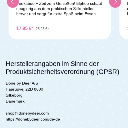
Peekaboo + Zeit zum Genießen! Elphee schaut
neugierig aus dem praktischen Silikonteller
hervor und sorgt für extra Spaß beim Essen.
Der abgerundete Rand des Tellers erleichtert es
den kleinen Essern, das Essen auf den Löffel
17,95 €*
zu schieben. Der entzückende Teller besteht
25,95 €*
aus lebensmittelechtem Silikon, ist bruchsicher,
rutschfest und für Mikrowelle, Ofen, Tiefkühler
und Geschirrspüler geeignet. Er eignet sich
auch perfekt zum Aufwärmen von Mahlzeiten.
Kinder werden den süßen Elefanten lieben,
aber Vorsicht! Ein langer Rüssel stibitzt gerne
Herstellerangaben im Sinne der
mal einen Bissen… Der praktische senffarbene
Produktsicherheitsverordnung (GPSR)
Teller passt perfekt zur restlichen Peekaboo-
Geschirrkollektion und wird in einer
ansprechenden Geschenkbox
Done by Deer A/S
geliefert.Lieferumfang:Silikon Peekaboo Teller
Haarupvej 22D 8600
Elphee
Silkeborg
Dänemark
shop@donebydeer.com
https://donebydeer.com/de-de