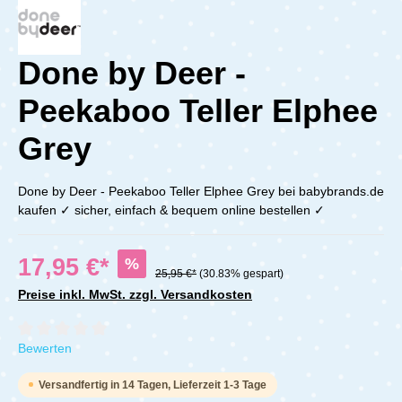
Done by Deer -
Peekaboo Teller Elphee
Grey
Done by Deer - Peekaboo Teller Elphee Grey bei babybrands.de
kaufen ✓ sicher, einfach & bequem online bestellen ✓
17,95 €*
%
25,95 €*
(30.83% gespart)
Preise inkl. MwSt. zzgl. Versandkosten
Durchschnittliche Bewertung von 0 von 5 Sternen
Bewerten
Versandfertig in 14 Tagen, Lieferzeit 1-3 Tage