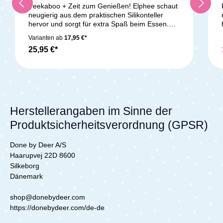
Peekaboo + Zeit zum Genießen! Elphee schaut
neugierig aus dem praktischen Silikonteller
hervor und sorgt für extra Spaß beim Essen.
Der abgerundete Rand des Tellers erleichtert es
Varianten ab
17,95 €*
den kleinen Essern, das Essen auf den Löffel
25,95 €*
zu schieben. Der entzückende Teller besteht
aus lebensmittelechtem Silikon, ist bruchsicher,
rutschfest und für Mikrowelle, Ofen, Tiefkühler
und Geschirrspüler geeignet. Er eignet sich
auch perfekt zum Aufwärmen von Mahlzeiten.
Kinder werden den süßen Elefanten lieben,
aber Vorsicht! Ein langer Rüssel stibitzt gerne
Herstellerangaben im Sinne der
mal einen Bissen… Der praktische senffarbene
Produktsicherheitsverordnung (GPSR)
Teller passt perfekt zur restlichen Peekaboo-
Geschirrkollektion und wird in einer
ansprechenden Geschenkbox
Done by Deer A/S
geliefert.Lieferumfang:Silikon Peekaboo Teller
Haarupvej 22D 8600
Elphee
Silkeborg
Dänemark
shop@donebydeer.com
https://donebydeer.com/de-de