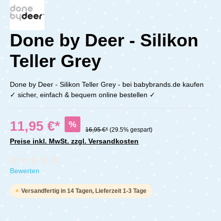
Done by Deer - Silikon
Teller Grey
Done by Deer - Silikon Teller Grey - bei babybrands.de kaufen
✓ sicher, einfach & bequem online bestellen ✓
11,95 €*
%
16,95 €*
(29.5% gespart)
Preise inkl. MwSt. zzgl. Versandkosten
Durchschnittliche Bewertung von 0 von 5 Sternen
Bewerten
Versandfertig in 14 Tagen, Lieferzeit 1-3 Tage