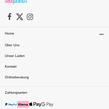
darauf ausgelegt, die Energie eines seitlichen
Aufpralls zu absorbieren und von deinem Kind
wegzuleiten. Der in den Sitz integrierte
energieabsorbierende EPP-Schaum verstärkt
den Schutz zusätzlich, indem er die
Aufprallkräfte verteilt und das Verletzungsrisiko
minimiert.Flexibler Komfort: 5 Sitzpositionen
und Liegefunktion Nicht nur die Sicherheit,
Home
sondern auch der Komfort kommt beim Nuna
TODL next nicht zu kurz. Mit 5 verschiedenen
Über Uns
Sitz- und Ruhepositionen, darunter eine fast
flach liegende Position, bietet der Sitz deinem
Kind immer die Möglichkeit, sich zu entspannen
Unser Laden
oder sogar bequem im Auto zu schlafen.
Besonders auf längeren Autofahrten wird diese
Kontakt
Funktion dir und deinem Kind zugutekommen,
da sie die Fahrt stressfrei und angenehm
gestaltet. Einfache Installation mit der BASE
Onlineberatung
next Der Nuna TODL next wird in Kombination
mit der BASE next installiert, die separat
erhältlich ist. Die BASE next bietet dir nicht nur
Zahlungsarten
eine einfache und sichere Befestigung im Auto,
sondern auch die Möglichkeit, den Sitz mit
einem 360°-Drehmechanismus flexibel zu
nutzen. So kannst du den Sitz jederzeit zur Tür