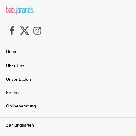
verschiedene Altersstufen, der nach den
höchsten i-Size-Standards entwickelt wurde. Mit
hochwertigen Stoffen, eleganten Designdetails
und innovativen Technologien ist er ein echter
Blickfang. Das charakteristische Nahtmuster auf
der Rückenlehne verleiht ihm einen besonderen
Charme. Mit einer 4-Sterne-
Sicherheitsbewertung von der StiWa/ADAC
wurde der Titan Pro2 i-Size als "der sicherste i-
Home
Size-Kindersitz mit Gurt für mehrere
Altersstufen" ausgezeichnet. Er bietet den
besten Schutz für Kinder im Alter von 15
Über Uns
Monaten bis zu 12 Jahren. Der Titan Pro2 i-Size
- ein Kindersitz, der nicht nur höchste Sicherheit
Unser Laden
bietet, sondern auch durch sein ansprechendes
Design und innovative Technologien überzeugt.
Mit diesem Kindersitz kannst du beruhigt sein,
Kontakt
dass dein Kind optimal geschützt ist und sich
dabei stets wohl fühlt.Lieferumfang:1x Maxi
Onlineberatung
Cosi Titan Pro2 i-Size
Zahlungsarten