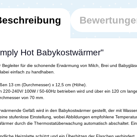
Beschreibung
Bewertunge
imply Hot Babykostwärmer"
er Begleiter für die schonende Erwärmung von Milch, Brei und Babygl
t dabei einfach zu handhaben.
ßen 13 cm (Durchmesser) x 12,5 cm (Höhe).
n 220-240V/ 100W / 50-60Hz betrieben wird und über ein 120 cm langes 
Durchmesser von 70 mm.
rwärmende Gefäß wird in den Babykostwärmer gestellt, der mit Wasser 
 eine stufenlose Einstellung, wobei Abbildungen empfohlene Temperat
Wärmer durch die Thermostatüberwachung automatisch abschaltet. Eine o
indliche Heizplatte schützt und ein Überhitzen der Flaschen verhinder