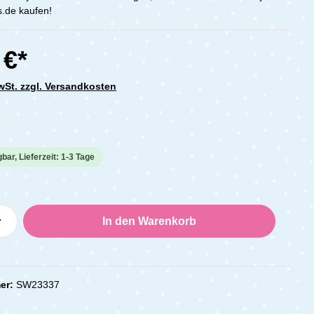
.de kaufen!
 €*
MwSt. zzgl. Versandkosten
che Bewertung von 0 von 5 Sternen
bar, Lieferzeit: 1-3 Tage
Anzahl: Gib den gewünschten Wert ein oder
In den Warenkorb
er:
SW23337