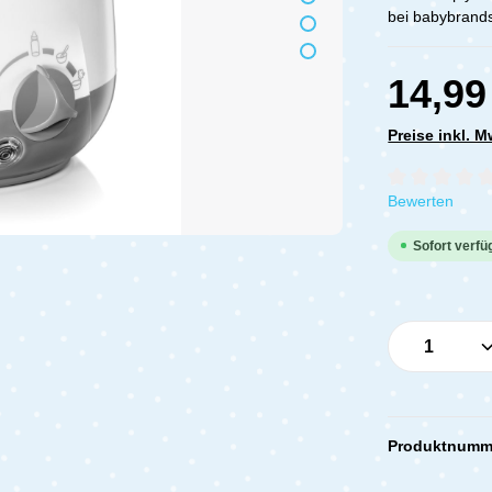
bei babybrands
14,99
Preise inkl. 
Durchschnittli
Bewerten
Sofort verfüg
Produkt 
Produktnumm