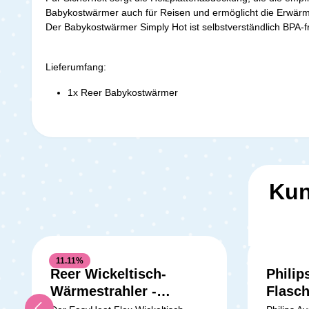
Babykostwärmer auch für Reisen und ermöglicht die Erwärm
Der Babykostwärmer Simply Hot ist selbstverständlich BPA-fr
Lieferumfang:
1x Reer Babykostwärmer
Kun
11.11
%
Reer Wickeltisch-
Philip
Wärmestrahler -
Flasch
Standgerät - 500W
Neuge