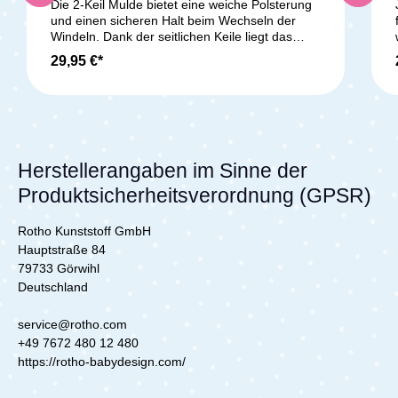
Die 2-Keil Mulde bietet eine weiche Polsterung
und einen sicheren Halt beim Wechseln der
Windeln. Dank der seitlichen Keile liegt das
Baby auch auf schmalen Wickeltischen sicher.
29,95 €*
Die Folie im liebevoll gestalteten Design ist
phthalatfrei und zugleich praktisch und
pflegeleicht. Die Mulde ist in den Größen 50x65
cm, 60x71 cm und 50x75 cm (Breite x Tiefe)
erhältlich. Die phthalatfreie und pflegeleichte
Folie kann einfach feucht abgewischt werden.
Die Füllung besteht aus Polyetherschaum mit
Herstellerangaben im Sinne der
einem 2-seitigen Keil für einen besseren Halt
Produktsicherheitsverordnung (GPSR)
beim Wickeln. Die Mulde ist besonders
strapazierfähig. Es sollte vermieden werden,
dass sie mit Baby-Öl sowie chemischen oder
Rotho Kunststoff GmbH
alkoholhaltigen Reinigern in Kontakt kommt. Zur
Hauptstraße 84
Reinigung sollte ausschließlich ein feuchtes
79733 Görwihl
Tuch mit Neutralseife verwendet werden. Die
Deutschland
Mulde ist zertifiziert mit Standard 100 by OEKO-
TEX®.Lieferumfang:1x Zöllner Wickelauflage
service@rotho.com
Lion
+49 7672 480 12 480
https://rotho-babydesign.com/