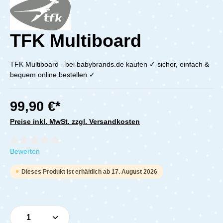
TFK Multiboard
TFK Multiboard - bei babybrands.de kaufen ✓ sicher, einfach &
bequem online bestellen ✓
99,90 €*
Preise inkl. MwSt. zzgl. Versandkosten
Durchschnittliche Bewertung von 0 von 5 Sternen
Bewerten
Dieses Produkt ist erhältlich ab 17. August 2026
Produkt Anzahl: Gib den gewünschten Wert e