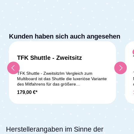
Kunden haben sich auch angesehen
TFK Shuttle - Zweitsitz
TFK Shuttle - ZweitsitzIm Vergleich zum
Multiboard ist das Shuttle die luxeriöse Variante
des Mitfahrens für das größere
Geschwisterkind. Der Sitz kann mit wenigen
179,00 €*
Handgriffen einfach an der Hinterachse des
Kinderwagens befestigt werden und verwandelt
ihn somit zu einem vollwertigen
Geschwisterwagen. Für die Sicherheit deines
größeren Kindes ist durch 5-Punkt-
Sicherheitsgurt und Fußgurten am Sitz
gesorgt. Dank der großen Räder ist das Shuttle
Herstellerangaben im Sinne der
auch für lange Strecken gut geeignet. Geeignet