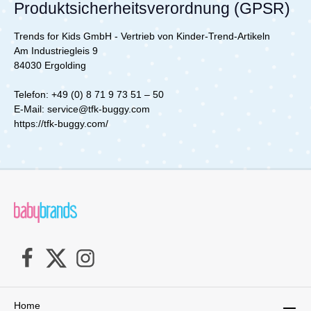
Produktsicherheitsverordnung (GPSR)
für: TFK Mono 3 TFK Mono 4 Lieferumfang: 1x
für: 
TFK Shuttle Zweitsitz
mit:
Trends for Kids GmbH - Vertrieb von Kinder-Trend-Artikeln
Am Industriegleis 9
84030 Ergolding
Telefon: +49 (0) 8 71 9 73 51 – 50
E‐Mail: service@tfk-buggy.com
https://tfk-buggy.com/
Home