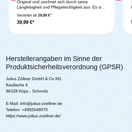
Original und zeichnet sich durch seine
Langlebigkeit und Pflegeleichtigkeit aus. Es ist
anschmiegsam und angenehm warm und kann
Varianten ab
29,99 €*
bei bis zu 60°C gewaschen werden.
39,99 €*
Ganzjahressteppbett - 3,5 Tog Bezug: 35%
Polyester / 65% Baumwolle Füllung: 100%
Polyester silikonisierte Spiralhohlfaser waschbar
bis 60°C
trocknergeeignetLieferumfang:1x Zöllner
Kindersteppbett - Set Basic 100/135 + 40/60
Herstellerangaben im Sinne der
Produktsicherheitsverordnung (GPSR)
Julius Zöllner GmbH & Co KG
Kaullache 4
96328 Küps - Schmölz
E-Mail: info@julius-zoellner.de
Telefon:
+4992648070
https://www.julius-zoellner.de/