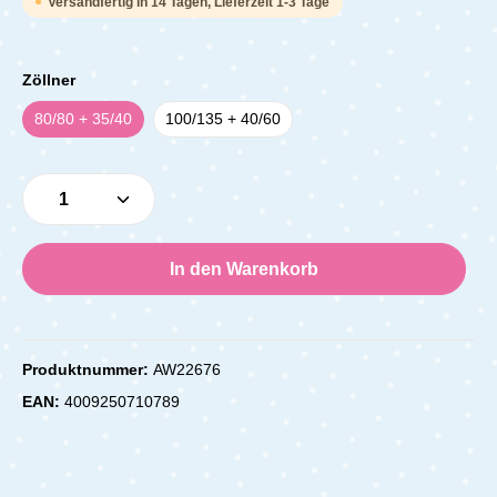
Versandfertig in 14 Tagen, Lieferzeit 1-3 Tage
Zöllner
80/80 + 35/40
100/135 + 40/60
Produkt Anzahl: Gib den gewünschten Wert e
In den Warenkorb
Produktnummer:
AW22676
EAN:
4009250710789