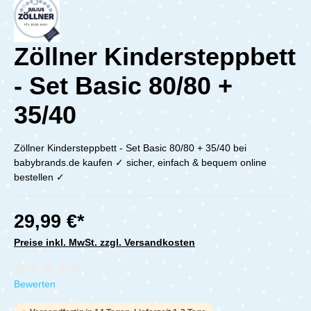
Zöllner Kindersteppbett
- Set Basic 80/80 +
35/40
Zöllner Kindersteppbett - Set Basic 80/80 + 35/40 bei
babybrands.de kaufen ✓ sicher, einfach & bequem online
bestellen ✓
29,99 €*
Preise inkl. MwSt. zzgl. Versandkosten
Durchschnittliche Bewertung von 0 von 5 Sternen
Bewerten