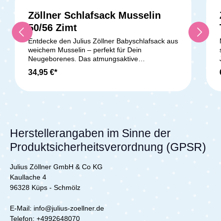
Zöllner Schlafsack Musselin
50/56 Zimt
Entdecke den Julius Zöllner Babyschlafsack aus
weichem Musselin – perfekt für Dein
Neugeborenes. Das atmungsaktive
Baumwollmusselin sorgt für ein angenehmes
34,95 €*
Schlafklima, während das sanfte
Baumwolljersey-Futter zarte Babyhaut schützt.
Die leichte Klimavliesfüllung (2,5 TOG) hält Dein
Baby wohlig warm. Durch den seitlichen
Reißverschluss und praktische Druckknöpfe
ziehst Du den Schlafsack einfach an und aus.
Die weite Birnenform bietet Strampelfreiheit für
Herstellerangaben im Sinne der
entspannten Schlaf. Schadstoffgeprüft nach
Produktsicherheitsverordnung (GPSR)
OEKO-TEX STANDARD 100, Produktklasse I,
ist der Schlafsack besonders sicher. Pflegeleicht
bei 40 °C waschbar und trocknergeeignet,
Julius Zöllner GmbH & Co KG
begleitet er Dein Baby zuverlässig durch die
Kaullache 4
ersten Monate.Lieferumfang:1x Zöllner
96328 Küps - Schmölz
Schlafsack Musselin Zimt - Gr. 50/56
E-Mail: info@julius-zoellner.de
Telefon:
+4992648070