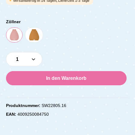
Versandfertig in 14 Tagen, Lieferzeit 1-3 Tage
Zöllner
Produkt Anzahl: Gib den gewünschten Wert e
In den Warenkorb
Produktnummer:
SW22805.16
EAN:
4009250084750