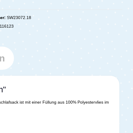
er:
SW23072.18
116123
n
m"
chlafsack ist mit einer Füllung aus 100% Polyestervlies im