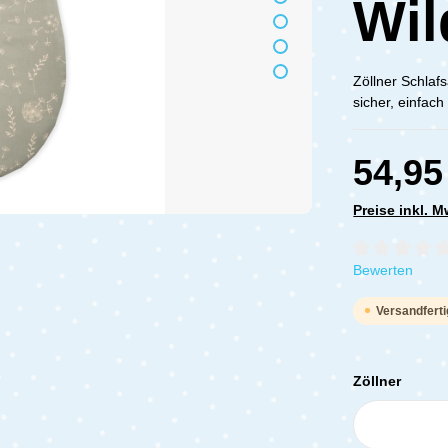
Wil
Zöllner Schlaf
sicher, einfac
54,95
Preise inkl. 
Durchschnittli
Bewerten
Versandferti
Zöllner