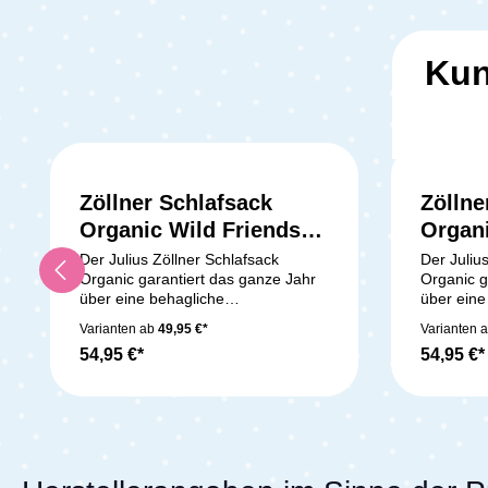
Kun
Zöllner Schlafsack
Zöllne
Organic Wild Friends
Organi
80cm
80cm
Der Julius Zöllner Schlafsack
Der Juliu
Organic garantiert das ganze Jahr
Organic g
über eine behagliche
über eine
Schlaftemperatur für dein Baby.
Schlaftem
Varianten ab
49,95 €*
Varianten 
Dieser Babyschlafsack ist mit einer
Dieser Ba
54,95 €*
54,95 €*
Füllung aus 100% Polyestervlies im
Füllung a
Inneren ausgestattet, die auch in
Inneren a
kühleren Nächten für angenehme
kühleren
Wärme
Wärme
sorgt.Produktdetails:Babyschlafsack
sorgt.Pro
(2,5 TOG) geeignet für das
(2,5 TOG)
gesamte Jahr, mit einem
gesamte J