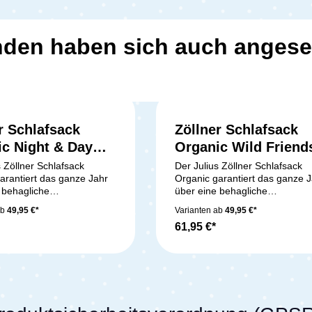
den haben sich auch anges
r Schlafsack
Zöllner Schlafsack
c Night & Day
Organic Wild Friend
90cm
s Zöllner Schlafsack
Der Julius Zöllner Schlafsack
arantiert das ganze Jahr
Organic garantiert das ganze 
 behagliche
über eine behagliche
peratur für dein Baby.
Schlaftemperatur für dein Baby
ab
49,95 €*
Varianten ab
49,95 €*
byschlafsack ist mit einer
Dieser Babyschlafsack ist mit e
61,95 €*
us 100% Polyestervlies im
Füllung aus 100% Polyestervli
usgestattet, die auch in
Inneren ausgestattet, die auch 
 Nächten für angenehme
kühleren Nächten für angene
Wärme
duktdetails:Babyschlafsack
sorgt.Produktdetails:Babyschla
 geeignet für das
(2,5 TOG) geeignet für das
ahr, mit einem
gesamte Jahr, mit einem