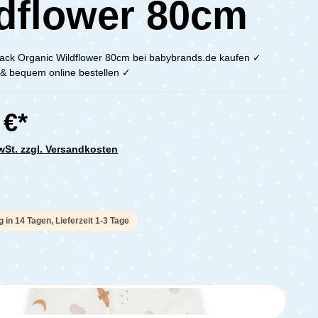
dflower 80cm
sack Organic Wildflower 80cm bei babybrands.de kaufen ✓
h & bequem online bestellen ✓
 €*
MwSt. zzgl. Versandkosten
che Bewertung von 0 von 5 Sternen
g in 14 Tagen, Lieferzeit 1-3 Tage