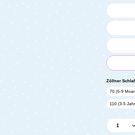
Zöllner Schl
70 (6-9 Moan
110 (3-5 Jah
Produkt 