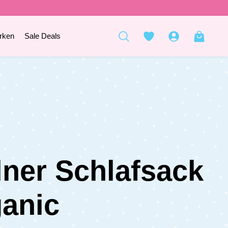
rken
Sale Deals
lner Schlafsack
anic