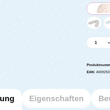
Produkt 
Produktnumm
EAN:
4009250
bung
Eigenschaften
Be