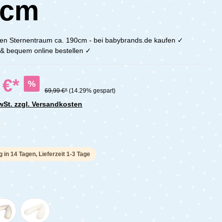
0cm
issen Sternentraum ca. 190cm - bei babybrands.de kaufen ✓
h & bequem online bestellen ✓
 €*
%
69,99 €*
(14.29% gespart)
MwSt. zzgl. Versandkosten
che Bewertung von 0 von 5 Sternen
g in 14 Tagen, Lieferzeit 1-3 Tage