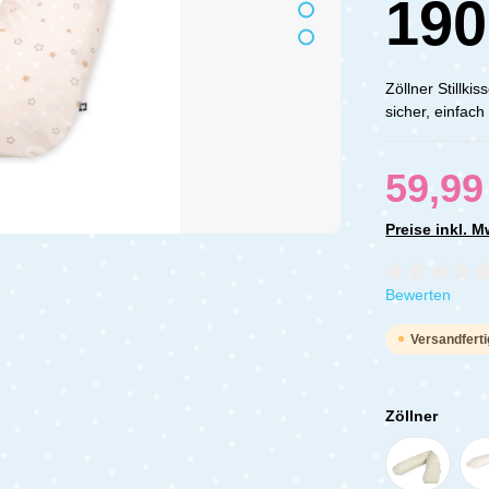
19
Zöllner Stillk
sicher, einfac
59,99
Preise inkl. 
Durchschnittli
Bewerten
Versandferti
Zöllner