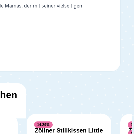
e Mamas, der mit seiner vielseitigen 
ehen
14.29
%
1
Zöllner Stillkissen Little
Zö
N