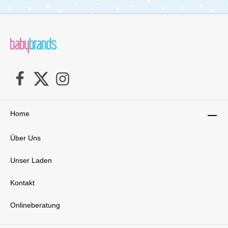
ein praktischer Begleiter für deinen
Familienalltag.Details im Überblick:Größe:
65x75 cm – ideal für WickelkommodenWeiche
Vliesfüllung & 3-fach erhöhter Rand für mehr
SicherheitAbwaschbare, phthalatfreie Folie –
hygienisch & pflegeleichtOEKO-TEX® zertifiziert
& in Handarbeit gefertigt (Made in
Germany)Lieferumfang:1x Zöllner
Wickelauflage Softy 65/75cm
Home
Über Uns
Unser Laden
Kontakt
Onlineberatung