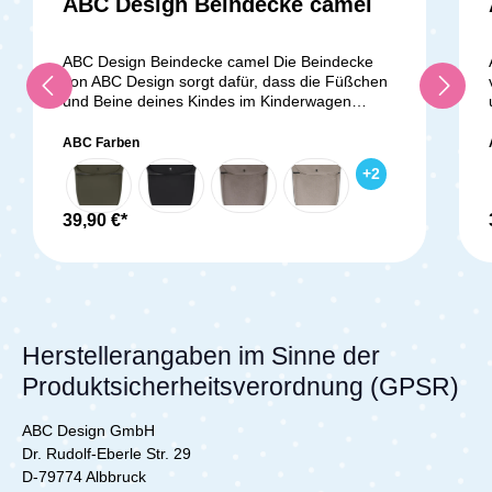
ABC Design Beindecke camel
ABC Design Beindecke camel Die Beindecke
von ABC Design sorgt dafür, dass die Füßchen
und Beine deines Kindes im Kinderwagen
schön warm bleiben. Sie ist gefüttert, weich und
wächst mit. Dein Baby wird dank der Beindecke
ABC Farben
vor jeder Wetterlage geschützt. Die
+
2
Befestigung erfolgt mit Druckknöpfen um den
Schutzbügel deines ABC Kinderwagens. Im
oberen Teil der Beindecke befindet sich ein
39,90 €*
Reißverschluss, mit welchem du sie um 10 cm
verlängern kannst. Lieferumfang: 1x ABC
Design Beindecke camel
Herstellerangaben im Sinne der
Produktsicherheitsverordnung (GPSR)
ABC Design GmbH
Dr. Rudolf-Eberle Str. 29
D-79774 Albbruck