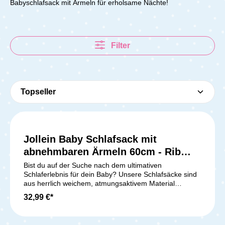
Babyschlafsack mit Ärmeln für erholsame Nächte!
Filter
Jollein Baby Schlafsack mit
abnehmbaren Ärmeln 60cm - Rib
Ivory
Bist du auf der Suche nach dem ultimativen
Schlaferlebnis für dein Baby? Unsere Schlafsäcke sind
aus herrlich weichem, atmungsaktivem Material
gefertigt und bieten höchsten Komfort in jeder
32,99 €*
Jahreszeit. Die modernen Prints werden von unserem
Designteam entworfen, damit dein Baby nicht nur
gemütlich, sondern auch stilvoll schlummern kann.