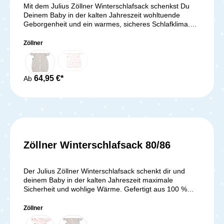
Mit dem Julius Zöllner Winterschlafsack schenkst Du
Deinem Baby in der kalten Jahreszeit wohltuende
Geborgenheit und ein warmes, sicheres Schlafklima.
Der Schlafsack besteht aus 100 % weicher Jersey-
Baumwolle, ist hautfreundlich und atmungsaktiv –
Zöllner
perfekt für empfindliche Babyhaut. Die kuschelweiche
Wattierung hält Dein Baby zuverlässig warm, ohne
Überhitzung zu riskieren. Dank langem Reißverschluss
gelingt Dir das An- und Ausziehen besonders leicht,
64,95 €*
Ab
sogar nachts beim Wickeln. Der großzügige Schnitt
bietet Deinem Baby viel Bewegungsfreiheit für einen
erholsamen Schlaf. Zertifiziert nach OEKO-TEX
STANDARD 100 sorgt der Schlafsack für maximale
Sicherheit und
Schadstofffreiheit.Lieferumfang:1x Zöllner
Winterschlafsack - Gr. 68/74
Zöllner Winterschlafsack 80/86
Der Julius Zöllner Winterschlafsack schenkt dir und
deinem Baby in der kalten Jahreszeit maximale
Sicherheit und wohlige Wärme. Gefertigt aus 100 %
weicher Jersey-Baumwolle, ist der Babyschlafsack
besonders hautfreundlich, atmungsaktiv und ideal für
Zöllner
empfindliche Babyhaut. Die hochwertige Wattierung