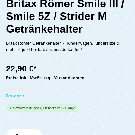
Britax Römer Smile III /
Smile 5Z / Strider M
Getränkehalter
Britax Römer Getränkehalter ✓ Kinderwagen, Kindersitze &
mehr ✓ jetzt bei babybrands.de kaufen!
22,90 €*
Preise inkl. MwSt. zzgl. Versandkosten
Durchschnittliche Bewertung von 0 von 5 Sternen
Bewerten
Sofort verfügbar, Lieferzeit: 1-3 Tage
Produkt Anzahl: Gib den gewünschten Wert e