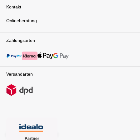
seine Reisesystemfunktion. Der Buggy ist
Kontakt
kompatibel mit den Babyschalen von CYBEX
und anderen Herstellern, sodass du problemlos
von der Autofahrt zu einem Spaziergang
Onlineberatung
wechseln kannst, ohne dein Baby aufwecken zu
müssen. Mit nur wenigen Handgriffen befestigst
du die Babyschale auf dem Buggy – ideal für
Zahlungsarten
Eltern, die viel unterwegs sind und Wert auf
Flexibilität legen.Sonnenverdeck mit UV-
SchutzDamit dein Kind bei jedem Wetter
geschützt ist, verfügt der Coya über ein
verstellbares Sonnenverdeck mit UV-Schutz
50+. Es spendet Schatten an sonnigen Tagen
Versandarten
und bietet gleichzeitig Schutz vor Wind und
leichtem Regen. Dein Baby kann sich
zurücklehnen und die Umgebung in Ruhe
genießen – perfekt für entspannte
Spaziergänge.Stilvolles Design trifft hochwertige
MaterialienCYBEX steht für innovatives Design,
und der Coya ist keine Ausnahme. Der Buggy
überzeugt durch eine elegante, minimalistische
Optik und hochwertige Materialien, die ihn zu
einem echten Blickfang machen. Ob in der
Stadt oder auf Reisen – mit dem Coya setzt du
ein stilvolles Statement.Die sorgfältig