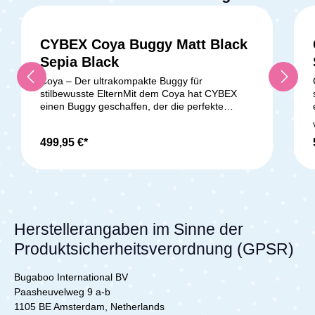
CYBEX Coya Buggy Matt Black
Sepia Black
Coya – Der ultrakompakte Buggy für
stilbewusste ElternMit dem Coya hat CYBEX
einen Buggy geschaffen, der die perfekte
Kombination aus Funktionalität, Stil und
Reisefreundlichkeit bietet. Speziell für Eltern,
499,95 €*
die auch unterwegs keine Kompromisse
eingehen wollen, vereint der Coya legendäres
Design mit innovativen Funktionen. Dieser
Buggy ist nicht nur ein treuer Begleiter im Alltag,
sondern auch ein echtes Must-have für Reisen
– von urbanen Abenteuern bis hin zu langen
Flugreisen.Ultrakompakt und
Herstellerangaben im Sinne der
handgepäcktauglichEin herausragendes
Produktsicherheitsverordnung (GPSR)
Merkmal des Coya ist seine unglaubliche
Kompaktheit. Innerhalb weniger Sekunden
kannst du ihn mit einer Hand
Bugaboo International BV
zusammenklappen. Mit seinen
Paasheuvelweg 9 a-b
handgepäcktauglichen Maßen lässt er sich
1105 BE Amsterdam, Netherlands
mühelos im Gepäckfach eines Flugzeugs, in