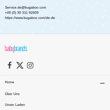
kleinen Kofferräumen oder engen Wohnräumen
verstauen. Dank seines geringen Gewichts und
Service.de@bugaboo.com
des integrierten Tragegurts kannst du den
+49 (0) 30 311 92609
Buggy bequem tragen, was besonders auf
https://www.bugaboo.com/de-de
Reisen von Vorteil ist. Egal ob im Flugzeug, Zug
oder Auto – der Coya ist stets griffbereit und
einfach zu transportieren.Komfort für dein Kind
– von Geburt anTrotz seiner kompakten Größe
bietet der Coya maximalen Komfort für dein
Kind. Die ergonomisch gestaltete Liegeposition
sorgt dafür, dass dein Baby bequem
entspannen oder schlafen kann – egal, ob es
gerade wenige Wochen oder schon mehrere
Monate alt ist. Die integrierte Beinauflage
unterstützt eine natürliche Haltung und trägt
zum Wohlbefinden deines Kindes bei.Der Coya
ist bereits ab der Geburt einsetzbar und wächst
mit deinem Kind mit. Dank des verstellbaren
Sitzes und des innovativen Einhand-
Home
Gurtsystems kannst du die Passform jederzeit
an die Größe deines Kindes anpassen. Das
Über Uns
Gurtsystem lässt sich mit einem Zug einstellen,
was den Alltag für dich einfacher und effizienter
macht.Reisesystemfunktion – flexibel
Unser Laden
unterwegsEin weiteres Highlight des Coya ist