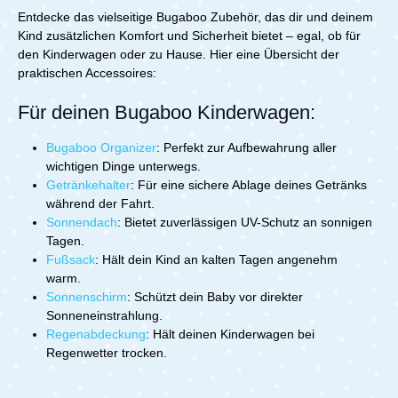
Kinderwagen Kompatibel:Bugaboo Donkey 3
Entdecke das vielseitige Bugaboo Zubehör, das dir und deinem
DuoBugaboo Donkey 3 MonoBugaboo Donkey 3
Kind zusätzlichen Komfort und Sicherheit bietet – egal, ob für
TwinBugaboo Donkey 5 DuoBugaboo Donkey 5
den Kinderwagen oder zu Hause. Hier eine Übersicht der
MonoBugaboo Donkey 5 TwinBugaboo Donkey 6 - alle
praktischen Accessoires:
ModelleLieferumfang:1x Bugaboo Donkey
Liegewannen-Höhenadapter
Für deinen Bugaboo Kinderwagen:
Bugaboo Organizer
:
Perfekt zur Aufbewahrung aller
wichtigen Dinge unterwegs.
Getränkehalter
:
Für eine sichere Ablage deines Getränks
während der Fahrt.
Sonnendach
:
Bietet zuverlässigen UV-Schutz an sonnigen
Tagen.
Fußsack
:
Hält dein Kind an kalten Tagen angenehm
warm.
Sonnenschirm
:
Schützt dein Baby vor direkter
Sonneneinstrahlung.
Regenabdeckung
:
Hält deinen Kinderwagen bei
Regenwetter trocken.