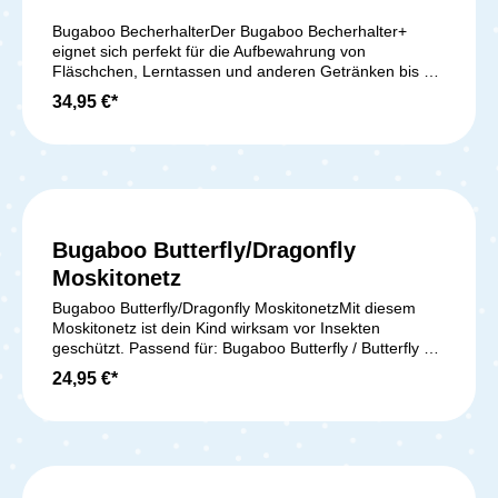
Bugaboo BecherhalterDer Bugaboo Becherhalter+
eignet sich perfekt für die Aufbewahrung von
Fläschchen, Lerntassen und anderen Getränken bis zu
einer Menge von 500 ml. Er lässt sich am Schiebebügel
34,95 €*
anbringen und bietet jederzeit einen einfachen Zugriff
auf deine Getränke (ACHTUNG: nicht für Heißgetränke
geeignet). Lieferumfang: 1x Becherhalter+
(Becherhalteradapter inbegriffen) Der Becherhalter+ ist
passend für alle Bugaboo Kinderwagen Modelle
Bugaboo Butterfly/Dragonfly
Moskitonetz
Bugaboo Butterfly/Dragonfly MoskitonetzMit diesem
Moskitonetz ist dein Kind wirksam vor Insekten
geschützt. Passend für: Bugaboo Butterfly / Butterfly 2
Bugaboo Donkey / Donkey 2 / Donkey 3 Bugaboo
24,95 €*
Dragonfly Bugaboo Fox / Fox 2 / Fox
3Lieferumfang:1x Bugaboo Butterfly/Dragonfly
Moskitonetz