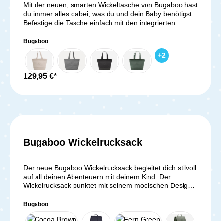
Mit der neuen, smarten Wickeltasche von Bugaboo hast
du immer alles dabei, was du und dein Baby benötigst.
Befestige die Tasche einfach mit den integrierten
Befestigungspunkten an deinem Bugaboo
Kinderwagen. Mehrere Innentaschen und praktische
Bugaboo
Details sorgen dafür, dass der Inhalt jederzeit
+
2
übersichtlich organisiert und schnell zu finden ist. Ein
tolles Plus ist die Abstimmung von Stoffen, Farben und
den hochwertigen Lederlook-Details auf die
129,95 €*
Kinderwagen von Bugaboo. Kompatibel mit: Bugaboo
Fox, Fox2, Fox3 Bugaboo Bee, Bee 3, Bee 5, Bee 6
Bugaboo Buffalo Bugaboo Cameleon3 Bugaboo
Cameleon3 Plus Bugaboo Cameleon (Modell 2007)
Bugaboo Donkey, Donkey 2, Donkey 3 Bugaboo Lynx
Lieferumfang: 1x Wickeltasche von
BugabooWickelunterlageClutchAdapter zum Befestigen
Bugaboo Wickelrucksack
am Wagen
Durchschnittliche Bewer
Der neue Bugaboo Wickelrucksack begleitet dich stilvoll
auf all deinen Abenteuern mit deinem Kind. Der
Wickelrucksack punktet mit seinem modischen Design
und der recycelten Stoffe. Das Material besteht zu
100% aus 45 recycelten PET-Flaschen. Die Außenseite
Bugaboo
des Wickelrucksack ist wasserabweisend und den