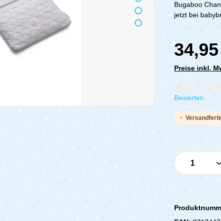
Bugaboo Chang
jetzt bei baby
34,95
Preise inkl. 
Durchschnittli
Bewerten
Versandferti
Produkt 
Produktnumm