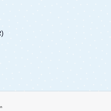
R)
en