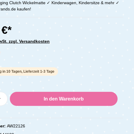
ing Clutch Wickelmatte ✓ Kinderwagen, Kindersitze & mehr ✓
brands.de kaufen!
 €*
MwSt. zzgl. Versandkosten
che Bewertung von 0 von 5 Sternen
g in 10 Tagen, Lieferzeit 1-3 Tage
Anzahl: Gib den gewünschten Wert ein oder
In den Warenkorb
er:
AW22126