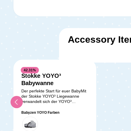
Accessory It
42.31
%
Stokke YOYO³
Babywanne
Der perfekte Start für euer BabyMit
der Stokke YOYO³ Liegewanne
verwandelt sich der YOYO³
Kinderwagen in einen vollwertigen
Begleiter für dein Neugeborenes ab
Babyzen YOYO Farben
dem ersten Tag. Die Liegewanne
bietet nicht nur ultimativen Komfort,
sondern auch höchste Sicherheit,