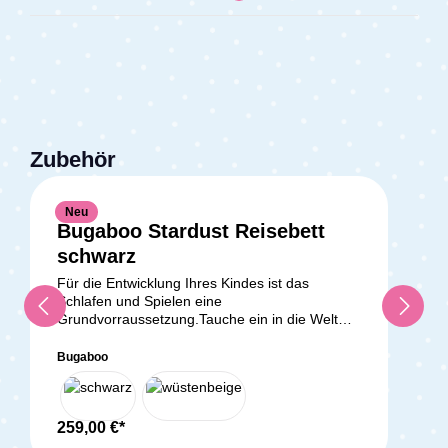
Zubehör
Neu
Bugaboo Stardust Reisebett
Durchschnittliche Bewertung v
schwarz
Für die Entwicklung Ihres Kindes ist das
Schlafen und Spielen eine
Grundvorraussetzung.Tauche ein in die Welt
des Bugaboo Stardust Reisebetts, einer
wegweisenden Lösung für das Schlafen und
Bugaboo
Spielen deines Kindes. Dieses innovative
Produkt wurde entwickelt, um nicht nur den
Kleinen, sondern auch den Eltern ein
Höchstmaß an Komfort und Bequemlichkeit zu
259,00 €*
bieten. Die Bedeutung von Schlaf und Spiel in