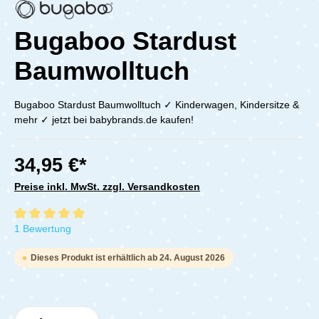
Bugaboo Stardust
Baumwolltuch
Bugaboo Stardust Baumwolltuch ✓ Kinderwagen, Kindersitze &
mehr ✓ jetzt bei babybrands.de kaufen!
34,95 €*
Preise inkl. MwSt. zzgl. Versandkosten
Durchschnittliche Bewertung von 5 von 5 Sternen
1 Bewertung
Dieses Produkt ist erhältlich ab 24. August 2026
Produkt Anzahl: Gib den gewünschten Wert e