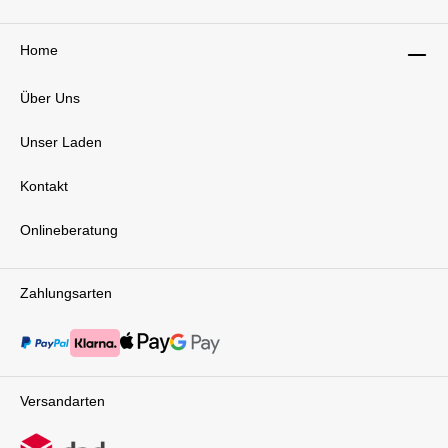
erstrecken sich nicht nur über die einfache
Handhabung, sondern auch über durchdachte
Funktionen, die auf die spezifischen
Home
Bedürfnisse von Eltern und Kindern abgestimmt
sind. Das Reisebett bietet einen sicheren und
gemütlichen Rückzugsort, sei es zu Hause oder
Über Uns
unterwegs, und ermöglicht es Eltern, sich auf
das Wesentliche zu konzentrieren – die
Unser Laden
liebevolle Betreuung ihres Nachwuchses und
die gemeinsamen Glücksmomente. Das
Bugaboo Stardust Reisebett vereint Innovation,
Kontakt
Komfort und Praktikabilität in einem Produkt,
das den Anforderungen moderner Familien
Onlineberatung
gerecht wird. Technische Daten: Gewicht: 6,7
kg Zusammengeklappte Größe (LxBxH): 65 x
14 x 85 cm Größe bei Gebrauch (LxBxH): 64 x
98 x 85 cm Matratze (LxBxH): 91 x 51 x 3,5 cm
Zahlungsarten
Material Maschinenwaschbar bei 30°C Einfach
mit einem feuchten Tuch zu reinigen Rundum
Mesh-Einsätze Chemikalienfreie Bezüge
(gemäß REACH-Bestimmungen)
Lieferumfang: Bugaboo Stardust Reisebett
MatratzeTransporttascheBaby-Liegewanne mit
Versandarten
Reißverschluss