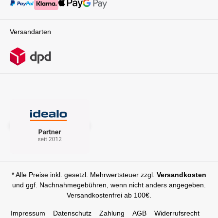
wohin es geht – von Abflug bis Ankunft. Luxuriös,
ultrakompakt und flexibel: Dein perfekter Begleiter für
jede Reise mit Baby.Technische Details: ab Geburt bis
ca. 4Jahre ( maximal 22 kg ),Maß: L 82,5 x B 45 X H
Versandarten
106 cm Faltmaß: L 53,5 x B 45 X H 22 cmGewicht: 7,3
kgLieferumfang: Coya Rahmen mit RädernSitzeinheit
(Rahmengestell &
Bezugsstoff)EinkaufskorbSonnenverdeckTragegurt
* Alle Preise inkl. gesetzl. Mehrwertsteuer zzgl.
Versandkosten
und ggf. Nachnahmegebühren, wenn nicht anders angegeben.
Versandkostenfrei ab 100€.
Impressum
Datenschutz
Zahlung
AGB
Widerrufsrecht