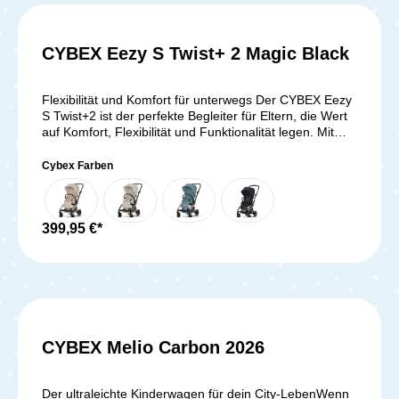
CYBEX Eezy S Twist+ 2 Magic Black
Flexibilität und Komfort für unterwegs Der CYBEX Eezy
S Twist+2 ist der perfekte Begleiter für Eltern, die Wert
auf Komfort, Flexibilität und Funktionalität legen. Mit
seiner innovativen 360° drehbaren Sitzeinheit, der All-
Terrain-Bereifung und dem kompakten
Cybex Farben
Faltmechanismus ist dieser Buggy ideal für den Alltag –
egal, ob in der Stadt oder auf Reisen.Maximaler
Komfort für dein Kind Mit dem Eezy S Twist+2 genießt
dein Kind jederzeit eine bequeme Sitz- oder
399,95 €*
Liegeposition. Dank der 360°-Drehfunktion kannst du
mit nur einem Handgriff die Blickrichtung anpassen –
dein Kind kann entweder zu dir oder in Fahrtrichtung
schauen. Die stufenlos verstellbare Rückenlehne
ermöglicht eine flache Liegeposition, sodass dein Kind
auch unterwegs entspannt schlafen kann. 360°
drehbarer Sitz – Einfache Anpassung der Blickrichtung
CYBEX Melio Carbon 2026
ohne UmbauenKomplett flache Liegeposition – Perfekt
für ein Nickerchen unterwegs Weiche Polsterung und
verstellbare Fußstütze – Für maximalen
Der ultraleichte Kinderwagen für dein City-LebenWenn