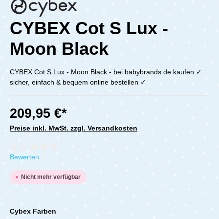
CYBEX Cot S Lux -
Moon Black
CYBEX Cot S Lux - Moon Black - bei babybrands.de kaufen ✓
sicher, einfach & bequem online bestellen ✓
209,95 €*
Preise inkl. MwSt. zzgl. Versandkosten
Durchschnittliche Bewertung von 0 von 5 Sternen
Bewerten
Nicht mehr verfügbar
Cybex Farben