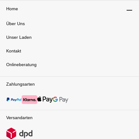
Klima.One-Pull Harness für einfaches
Home
AnschnallenDer One-Pull Harness des Balios S
Lux macht das Anschnallen deines Kindes so
einfach wie nie zuvor. Mit nur einem Handgriff
Über Uns
kannst du die Gurte sicher und körpergerecht
anpassen. Diese intuitive Funktion spart dir
Unser Laden
nicht nur Zeit, sondern sorgt auch dafür, dass
dein Kind immer optimal gesichert ist – ob beim
kurzen Stadtbummel oder auf längeren
Kontakt
Spaziergängen.Höhenverstellbarer Schiebegriff
für deinen KomfortFür dein eigenes
Onlineberatung
Wohlbefinden ist der Schiebegriff des Balios S
Lux in der Höhe verstellbar. Passe ihn ganz
einfach an deine Körpergröße an und schiebe
den Kinderwagen immer in einer entspannten
Zahlungsarten
Haltung. Egal ob groß oder klein – der Balios S
Lux sorgt dafür, dass das Schieben komfortabel
bleibt.Großer Einkaufskorb für deine
AbenteuerDer großzügige Einkaufskorb unter
der Sitzeinheit bietet Platz für alles, was du
unterwegs brauchst. Mit einer Tragfähigkeit von
Versandarten
bis zu 10 kg kannst du problemlos Einkäufe,
Wickelutensilien, Picknickzubehör oder
Spielsachen verstauen. So bist du perfekt
ausgestattet, egal ob für einen Tagesausflug