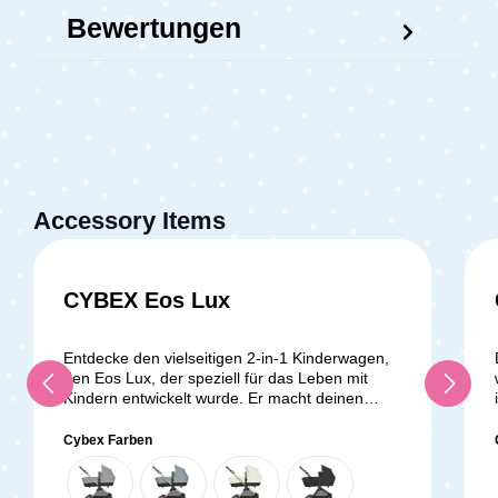
Bewertungen
Accessory Items
CYBEX Eos Lux
Entdecke den vielseitigen 2-in-1 Kinderwagen,
den Eos Lux, der speziell für das Leben mit
Kindern entwickelt wurde. Er macht deinen
Alltag einfacher, damit du dich entspannen und
jeden Moment mit deinem Nachwuchs
Cybex Farben
genießen kannst.Beginne mit der Babywanne,
die von Geburt an Komfort und Schutz bietet.