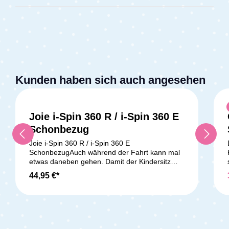
Kunden haben sich auch angesehen
Joie i-Spin 360 R / i-Spin 360 E
Schonbezug
Joie i-Spin 360 R / i-Spin 360 E
SchonbezugAuch während der Fahrt kann mal
etwas daneben gehen. Damit der Kindersitz
deines kleinen Schatzes nicht zu schmutzig wird
44,95 €*
gibt es den Schonbezug für deinen Joie i-Spin
360 R / i-Spin 360 E Schonbezug. Dieser ist
praktisch und passt genau auf den Kindersitz.
Das Baumwollmaterial nimmt die Feuchtigkeit
auf und sorgt dafür, dass dein Kind im Sitz
trocken bleibt. Lieferumfang: 1x Joie i-Spin 360