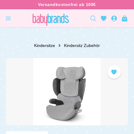
inhalt springen
Kindersitze
Kindersitz Zubehör