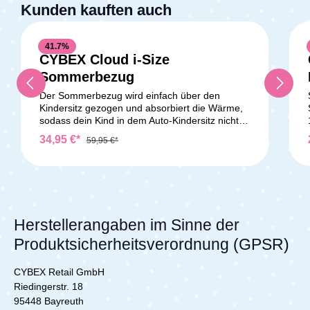
Kunden kauften auch
R / i-Spin 360 E Schonbezug in der Farbe Gray
Flannel
41.7
%
CYBEX Cloud i-Size
Durchschnittliche Bewertung v
Sommerbezug
Der Sommerbezug wird einfach über den
Kindersitz gezogen und absorbiert die Wärme,
sodass dein Kind in dem Auto-Kindersitz nicht
so schnell schwitzt. Alternativ kannst du ihn
34,95 €*
59,95 €*
auch als Ersatz- oder Schonbezug verwenden.
Material: 85 % Baumwolle, 15 % Polyester,
waschbar bei 30° C Farbe: weiß Lieferumfang:
1x Sommerbezug für Cybex Cloud i-Size Der
Kindersitz ist NICHT im Lieferumfang enthalten.
Herstellerangaben im Sinne der
Produktsicherheitsverordnung (GPSR)
CYBEX Retail GmbH
Riedingerstr. 18
95448 Bayreuth