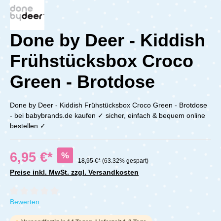
Done by Deer - Kiddish
Frühstücksbox Croco
Green - Brotdose
Done by Deer - Kiddish Frühstücksbox Croco Green - Brotdose
- bei babybrands.de kaufen ✓ sicher, einfach & bequem online
bestellen ✓
6,95 €*
%
18,95 €*
(63.32% gespart)
Preise inkl. MwSt. zzgl. Versandkosten
Durchschnittliche Bewertung von 0 von 5 Sternen
Bewerten