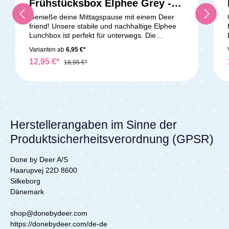
Frühstücksbox Elphee Grey -
Brotdose
Genieße deine Mittagspause mit einem Deer
friend! Unsere stabile und nachhaltige Elphee
Lunchbox ist perfekt für unterwegs. Die
praktische Lunchbox in Form eines Elefanten
Varianten ab
6,95 €*
lässt sich mühelos von kleinen Händen öffnen
12,95 €*
und schließen, und der Deckel dient gleichzeitig
18,95 €*
als Teller. Die süße Lunchbox ist sogar
spülmaschinenfest, sodass die Reinigung ein
Kinderspiel ist. Elphee passt gerne auf das
Essen deines kleinen Schatzes auf. Sie ist ideal
für die Mittagspause im Kindergarten, in der
Vorschule oder bei einem Ausflug. Die
Herstellerangaben im Sinne der
entzückende Elphee Lunchbox in Sandfarbe
Produktsicherheitsverordnung (GPSR)
wurde in Dänemark designt und hergestellt, und
ist somit ein echtes
Qualitätsprodukt.Lieferumfang:Kiddish
Done by Deer A/S
Frühstücksbox
Haarupvej 22D 8600
Silkeborg
Dänemark
shop@donebydeer.com
https://donebydeer.com/de-de