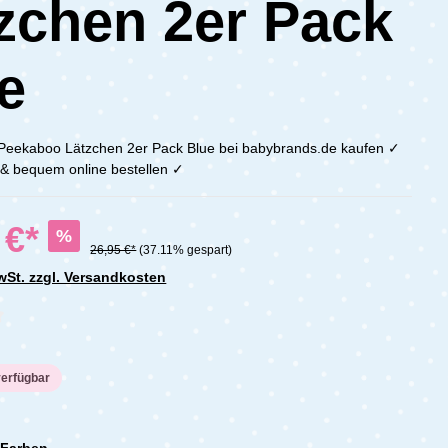
zchen 2er Pack
e
Peekaboo Lätzchen 2er Pack Blue bei babybrands.de kaufen ✓
h & bequem online bestellen ✓
 €*
%
26,95 €*
(37.11% gespart)
MwSt. zzgl. Versandkosten
che Bewertung von 0 von 5 Sternen
verfügbar
 Farben