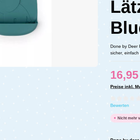
Lät
Blu
Done by Deer 
sicher, einfac
16,95
Preise inkl. 
Durchschnittli
Bewerten
Nicht mehr 
Done by deer