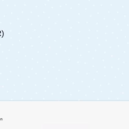
R)
en