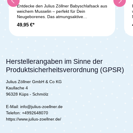
Entdecke den Julius Zöllner Babyschlafsack aus
weichem Musselin – perfekt für Dein
Neugeborenes. Das atmungsaktive
Baumwollmusselin sorgt für ein angenehmes
49,95 €*
Schlafklima, während das sanfte
Baumwolljersey-Futter zarte Babyhaut schützt.
Die leichte Klimavliesfüllung (2,5 TOG) hält Dein
Baby wohlig warm. Durch den seitlichen
Reißverschluss und praktische Druckknöpfe
ziehst Du den Schlafsack einfach an und aus.
Die weite Birnenform bietet Strampelfreiheit für
Herstellerangaben im Sinne der
entspannten Schlaf. Schadstoffgeprüft nach
Produktsicherheitsverordnung (GPSR)
OEKO-TEX STANDARD 100, Produktklasse I,
ist der Schlafsack besonders sicher. Pflegeleicht
bei 40 °C waschbar und trocknergeeignet,
Julius Zöllner GmbH & Co KG
begleitet er Dein Baby zuverlässig durch die
Kaullache 4
ersten Monate.Lieferumfang:1x Zöllner
96328 Küps - Schmölz
Schlafsack Musselin Sand - Gr. 68/74
E-Mail: info@julius-zoellner.de
Telefon:
+4992648070
https://www.julius-zoellner.de/