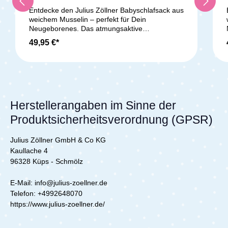
Entdecke den Julius Zöllner Babyschlafsack aus
weichem Musselin – perfekt für Dein
Neugeborenes. Das atmungsaktive
Baumwollmusselin sorgt für ein angenehmes
49,95 €*
Schlafklima, während das sanfte
Baumwolljersey-Futter zarte Babyhaut schützt.
Die leichte Klimavliesfüllung (2,5 TOG) hält Dein
Baby wohlig warm. Durch den seitlichen
Reißverschluss und praktische Druckknöpfe
ziehst Du den Schlafsack einfach an und aus.
Die weite Birnenform bietet Strampelfreiheit für
Herstellerangaben im Sinne der
entspannten Schlaf. Schadstoffgeprüft nach
Produktsicherheitsverordnung (GPSR)
OEKO-TEX STANDARD 100, Produktklasse I,
ist der Schlafsack besonders sicher. Pflegeleicht
bei 40 °C waschbar und trocknergeeignet,
Julius Zöllner GmbH & Co KG
begleitet er Dein Baby zuverlässig durch die
Kaullache 4
ersten Monate.Lieferumfang:1x Zöllner
96328 Küps - Schmölz
Schlafsack Musselin Zimt - Gr. 68/74
E-Mail: info@julius-zoellner.de
Telefon:
+4992648070
https://www.julius-zoellner.de/