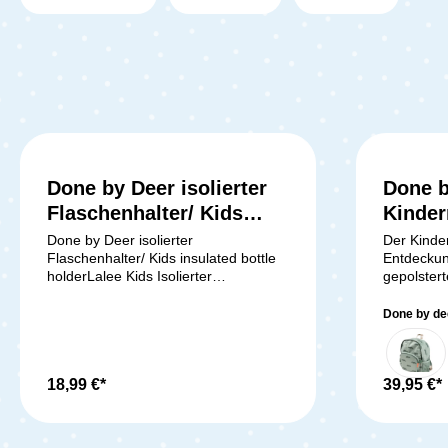
Done by Deer isolierter
Done b
Flaschenhalter/ Kids
Kinder
insulated bottle holder
Done by Deer isolierter
Der Kinde
Flaschenhalter/ Kids insulated bottle
Entdeckung
holderLalee Kids Isolierter
gepolstert
Flaschenhalter – Perfekt für
Schulterr
unterwegs Der Lalee Kids isolierte
Klick vers
Done by de
Flaschenhalter von Done By Deer
für einen
sorgt dafür, dass die Getränke Deines
Kind. Der
Kindes unterwegs lange kalt oder
eine Lunc
warm bleiben. Dank des hochwertigen
18,99 €*
Schätze. 
39,95 €*
Isoliermaterials bleiben Flüssigkeiten
mit einem
über Stunden in der gewünschten
und eine 
Temperatur. Die Done By Deer
Kinderruc