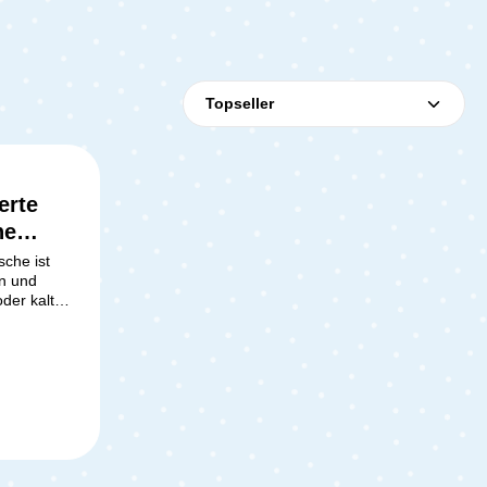
erte
he
sche ist
n und
der kalt
100%
lierenden
 sie
erfekt auf
hen von
ie verfügt
, der sich