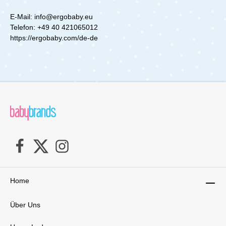
durchdachtes Design für moderne ElternDer
Babywippe lässt sich flach zusammenklappen
Lemo Bouncer vereint Funktionalität und
und bequem von Raum zu Raum tragen – ideal
E-Mail: info@ergobaby.eu
Ästhetik. Das minimalistische Design fügt sich
für den flexiblen Einsatz im Alltag. Der
Telefon: +49 40 421065012
nahtlos in jedes Zuhause ein und ist in
abnehmbare Bezug ist zudem bei 30°C
https://ergobaby.com/de-de
mehreren Farben erhältlich, sodass du den
maschinenwaschbar, sodass die Babywippe
Bouncer perfekt an deinen Stil anpassen
stets hygienisch sauber bleibt. Zusätzliches
kannst.Warum der Lemo Bouncer die richtige
Zubehör für noch mehr Möglichkeiten Mit
Wahl istMit dem CYBEX Lemo Bouncer
praktischem Zubehör wie einer Tragetasche
investierst du in ein hochwertiges Produkt, das
oder einem Spielbogen kann die Babywippe
sowohl deinem Baby als auch dir zahlreiche
individuell ergänzt werden. Zudem bietet
Vorteile bietet:Vielseitig nutzbar: Als
Ergobaby die ErgoPromise Lifetime Garantie –
eigenständige Wippe oder als Hochstuhl-
für langanhaltende Qualität und
Aufsatz.Mitwachsend: Für Neugeborene, Babys
Sicherheit.Lieferumfang:1x Evolve Bouncer Soft
und Kleinkinder bis zu 3 Jahren
Olive
geeignet.Sicher: Mit einem verstellbaren
Sicherheitsgurt und rutschfesten
Füßen.Komfortabel: Dank ergonomischer
Rückenlehne und atmungsaktivem 3D-Mesh-
Gewebe.Praktisch: Einfach zu reinigen, leicht zu
transportieren und schnell
Home
einsatzbereit.Schnelle Integration in dein
LebenDer Lemo Bouncer lässt sich in wenigen
Minuten montieren und ist sofort einsatzbereit.
Über Uns
Die Verbindung mit dem Lemo Hochstuhl ist
ebenso unkompliziert – einfach Adapter