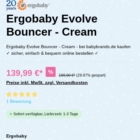
Ergobaby Evolve
Bouncer - Cream
Ergobaby Evolve Bouncer - Cream - bei babybrands.de kaufen
✓ sicher, einfach & bequem online bestellen ✓
139,99 €*
%
199,90 €*
(29.97% gespart)
Preise inkl. MwSt. zzgl. Versandkosten
Durchschnittliche Bewertung von 5 von 5 Sternen
1 Bewertung
Sofort verfügbar, Lieferzeit: 1-3 Tage
Ergobaby