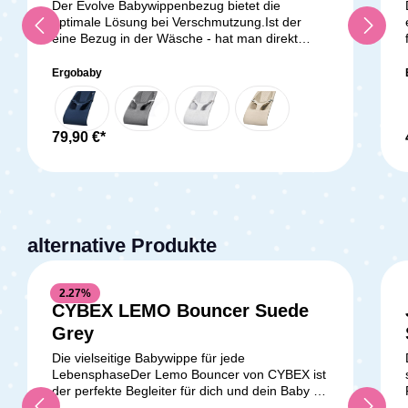
Der Evolve Babywippenbezug bietet die
optimale Lösung bei Verschmutzung.Ist der
eine Bezug in der Wäsche - hat man direkt
einen zum Wechseln. So hat man die Wippe
immer zu vollen Nutzung.Lieferumfang:1x
Ergobaby
Evolve Bouncer - Bezug
79,90 €*
alternative Produkte
2.27
%
CYBEX LEMO Bouncer Suede
Durchschnittliche Bewertung v
Grey
Die vielseitige Babywippe für jede
LebensphaseDer Lemo Bouncer von CYBEX ist
der perfekte Begleiter für dich und dein Baby ab
dem ersten Lebenstag. Egal, ob als