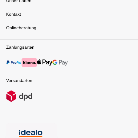
Unser Laden
anbringen und den Bouncer befestigen. So wird
aus einem Hochstuhl eine flexible Lösung, die
deinem Baby Komfort und Nähe bietet.Perfekt
Kontakt
für die ersten JahreDer CYBEX Lemo Bouncer
ist ein vielseitiges und langlebiges Produkt, das
Onlineberatung
in keinem Haushalt fehlen sollte. Mit seinem
durchdachten Design, der hohen Funktionalität
und den komfortablen Features bietet er dir und
deinem Kind alles, was ihr für einen
Zahlungsarten
entspannten Alltag benötigt.Von der Geburt bis
ins Kleinkindalter begleitet dich der Lemo
Bouncer zuverlässig und sicher. Gönn deinem
Baby den Komfort, den es verdient, und
genieße gleichzeitig die Flexibilität, die du als
Elternteil brauchst. Mit dem CYBEX Lemo
Versandarten
Bouncer triffst du die perfekte Wahl für dein
Familienleben. Der neue Lemo Bouncer ist nur
mit dem Lemo Hochstuhl und nicht mit dem
Vorgänger-Modell kompatibel!Lieferumfang: 1x
CYBEX LEMO
BouncerNeugeboreneneinlageKopfstützeGurtsy
stem 1x CYBEX LEMO Bouncer Stand