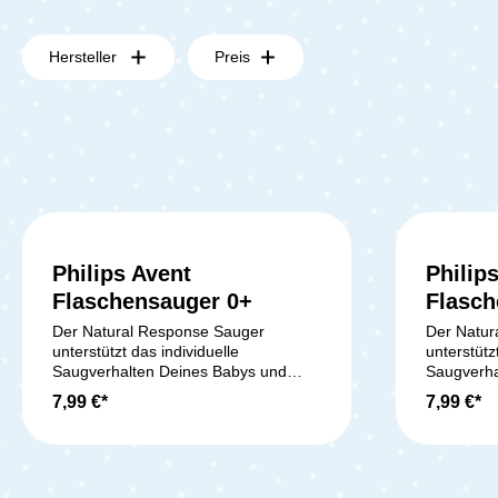
Hersteller
Preis
Philips Avent
Philip
Flaschensauger 0+
Flasch
Der Natural Response Sauger
Der Natur
unterstützt das individuelle
unterstütz
Saugverhalten Deines Babys und
Saugverha
sorgt für ein besonders natürliches
sorgt für 
7,99 €*
7,99 €*
Trinkgefühl. Er gibt nur dann Milch ab,
Trinkgefüh
wenn Dein Baby aktiv saugt – genau
wenn Dein
wie beim Stillen. So kann Dein kleiner
wie an de
Schatz in seinem eigenen Rhythmus
kleiner S
saugen, schlucken und atmen, ohne
Rhythmus 