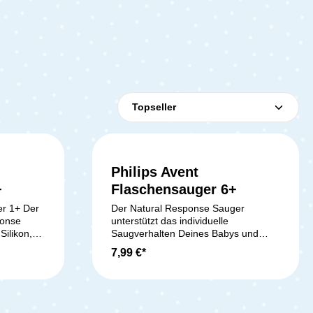
Philips Avent
+
Flaschensauger 6+
er 1+ Der
Der Natural Response Sauger
ponse
unterstützt das individuelle
Silikon,
Saugverhalten Deines Babys und
tet ein
sorgt für ein besonders natürliches
7,99 €*
as
Trinkgefühl. Er gibt nur dann Milch ab,
e Milch
wenn Dein Baby aktiv saugt – genau
 wenn Ihr
wie an der Brust. Dadurch kann Dein
eiträgt,
kleiner Schatz in seinem eigenen
ürlichen
Rhythmus saugen, schlucken und