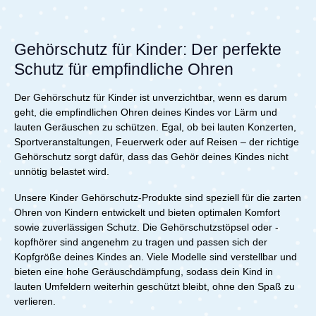
Kapselgehörschutz bietet Dir die ideale Lösung, um die
Ohren Deines kleinen Lieblings vor schädlichem Lärm
zu schützen. Effektiver Schutz vor Lärmbelastung Mit
einem Dämmwert von 25 SNR reduziert der
Gehörschutz für Kinder: Der perfekte
SilentGuard Baby Kapselgehörschutz laute Geräusche
durchschnittlich um 25 Dezibel. So werden selbst
Schutz für empfindliche Ohren
extreme Lärmquellen, wie hupende Autos (ca. 110
Dezibel), auf ein sicheres Niveau gesenkt. Diese hohe
Der Gehörschutz für Kinder ist unverzichtbar, wenn es darum
Dämmwirkung schützt empfindliche Babyohren effektiv
geht, die empfindlichen Ohren deines Kindes vor Lärm und
und beugt möglichen Hörschäden vor. Mitwachsendes
lauten Geräuschen zu schützen. Egal, ob bei lauten Konzerten,
Design für optimalen Sitz Der Kapselgehörschutz ist mit
einem elastischen Stirnband ausgestattet, das sich
Sportveranstaltungen, Feuerwerk oder auf Reisen – der richtige
dank Klettverschluss individuell an die Kopfgröße
Gehörschutz sorgt dafür, dass das Gehör deines Kindes nicht
Deines Babys anpassen lässt. Das weiche Material
unnötig belastet wird.
sorgt dafür, dass der Gehörschutz sicher sitzt, ohne zu
drücken – selbst bei längeren Tragezeiten. Auch im
Unsere Kinder Gehörschutz-Produkte sind speziell für die zarten
Schlaf stören die flexiblen Ohrkapseln Dein Kind
Ohren von Kindern entwickelt und bieten optimalen Komfort
nicht. Komfort und Leichtigkeit in einem Produkt Die
sowie zuverlässigen Schutz. Die Gehörschutzstöpsel oder -
leichten und hautfreundlichen Ohrenpolster sind
speziell für Babys entwickelt. Die Kapseln sind flexibel
kopfhörer sind angenehm zu tragen und passen sich der
am Stirnband befestigt, sodass sie präzise über den
Kopfgröße deines Kindes an. Viele Modelle sind verstellbar und
Ohren positioniert werden können. Dieses Design
bieten eine hohe Geräuschdämpfung, sodass dein Kind in
garantiert nicht nur hohen Tragekomfort, sondern auch
lauten Umfeldern weiterhin geschützt bleibt, ohne den Spaß zu
eine perfekte Passform für jedes Baby. Praktisch für
verlieren.
unterwegs Das faltbare Design ermöglicht es Dir, den