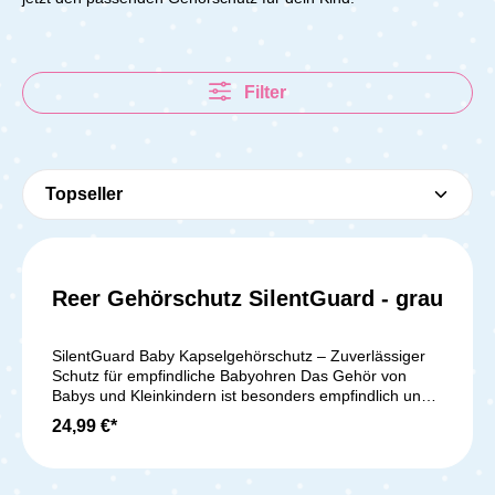
Filter
Reer Gehörschutz SilentGuard - grau
SilentGuard Baby Kapselgehörschutz – Zuverlässiger
Schutz für empfindliche Babyohren Das Gehör von
Babys und Kleinkindern ist besonders empfindlich und
kann durch laute Geräusche leicht geschädigt werden.
24,99 €*
Schon Schallpegel über 85 Dezibel, wie sie bei
Feuerwerken oder an Flughäfen auftreten, können das
Trommelfell belasten. Der SilentGuard Baby