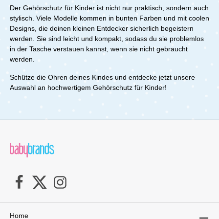
Gehörschutz platzsparend zu transportieren. Ob zu
Der Gehörschutz für Kinder ist nicht nur praktisch, sondern auch
Hochzeiten, Straßenfesten oder auf Reisen – der
stylisch. Viele Modelle kommen in bunten Farben und mit coolen
SilentGuard Baby Kapselgehörschutz ist immer
griffbereit und schützt Dein Kind überall dort, wo
Designs, die deinen kleinen Entdecker sicherlich begeistern
Lärmbelastung auftreten kann. Produktdetails im
werden. Sie sind leicht und kompakt, sodass du sie problemlos
Überblick Zuverlässiger Schutz: SNR 25 für effektive
in der Tasche verstauen kannst, wenn sie nicht gebraucht
Lärmdämmung Flexibel und mitwachsend:
werden.
Größenverstellbares Stirnband (47-54 cm) Leicht und
angenehm: Hautfreundliche, weiche
Schütze die Ohren deines Kindes und entdecke jetzt unsere
Materialien Platzsparend: Faltbares Design für
Auswahl an hochwertigem Gehörschutz für Kinder!
unterwegs Getestet nach EN 352-1 Schütze das
empfindliche Gehör Deines Babys mit dem SilentGuard
Baby Kapselgehörschutz – für Sicherheit, Komfort und
unbeschwerte gemeinsame Momente!Lieferumfang:1x
Reer Gehörschutz SilentGuard - grau
Home