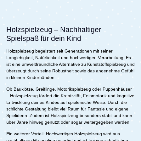
es Formen zu erkennen, Bewegungen zu kontrollieren
Spielspaß mit Nachhaltigkeit und triffst eine bewusste
und kreative Lösungen zu finden. Die robusten und
Wahl für die Zukunft Deines Kindes.Ob als
langlebigen Elemente sind ideal für kleine Kinderhände
Lernspielzeug, Motorikspiel oder Geschenkidee –
und bieten abwechslungsreichen Spielspaß. Hergestellt
dieses Holzhäuschen mit Dschungeltieren begeistert
aus umweltfreundlichen Materialien, unterstützt dieses
Kinder und Eltern gleichermaßen und sorgt für sinnvolle
Holzspielzeug – Nachhaltiger
Motorikspielzeug eine nachhaltige Spielumgebung.
Beschäftigung voller Freude, Lernen und
Fördere die Entwicklung deines Kindes mit einem
Spielspaß für dein Kind
Entdecken.Lieferumfang:1x Jollein Holz-Sortierbox -
pädagogisch wertvollen Spielzeug, das Lernen und
Jungle Jambo
Entdecken verbindet.Lieferumfang:1x miniland
Holzspielzeug begeistert seit Generationen mit seiner
Schraubenset Nuts&Bolts
Langlebigkeit, Natürlichkeit und hochwertigen Verarbeitung. Es
ist eine umweltfreundliche Alternative zu Kunststoffspielzeug und
überzeugt durch seine Robustheit sowie das angenehme Gefühl
in kleinen Kinderhänden.
Ob Bauklötze, Greiflinge, Motorikspielzeug oder Puppenhäuser
– Holzspielzeug fördert die Kreativität, Feinmotorik und kognitive
Entwicklung deines Kindes auf spielerische Weise. Durch die
schlichte Gestaltung bleibt viel Raum für Fantasie und eigene
Spielideen. Zudem ist Holzspielzeug besonders stabil und kann
über Jahre hinweg genutzt oder sogar weitergegeben werden.
Ein weiterer Vorteil: Hochwertiges Holzspielzeug wird aus
nachhaltigen Materialien gefertigt und ist frei von schädlichen