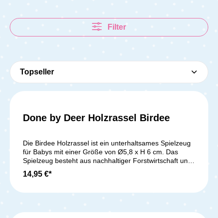
Filter
Done by Deer Holzrassel Birdee
Die Birdee Holzrassel ist ein unterhaltsames Spielzeug
für Babys mit einer Größe von Ø5,8 x H 6 cm. Das
Spielzeug besteht aus nachhaltiger Forstwirtschaft und
ist mit wasserbasierter, schadstofffreier Farbe bemalt,
14,95 €*
was es zu einem sicheren Spielzeug für dein Kind
macht. Es kann einfach mit einem weichen, feuchten
Tuch abgewischt werden, sollte jedoch nicht in Wasser
getaucht werden. Die Birdee Holzrassel hat viele kleine
sensorische Details, die dein Baby stimulieren. Es kann