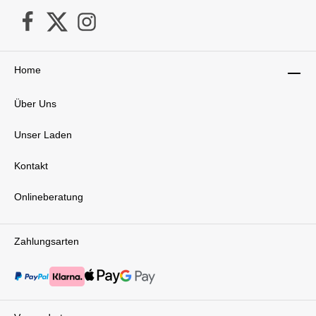
Babybettwäsche aus 100 % GOTS-zertifizierter Bio-
BaumwolleGröße: 100x135 cm (Decke) & 40x60 cm
(Kissen) – ideal für BabybettenOEKO-TEX®
STANDARD 100 – frei von SchadstoffenMit
Reißverschluss & Biese – leicht zu beziehen,
Home
hochwertig verarbeitetWaschbar bei 60 °C &
trocknergeeignetHergestellt in
DeutschlandLieferumfang:1x Julius Zöllner Bettwäsche
Über Uns
Organic 100x135/40x60
Unser Laden
Kontakt
Onlineberatung
Zahlungsarten