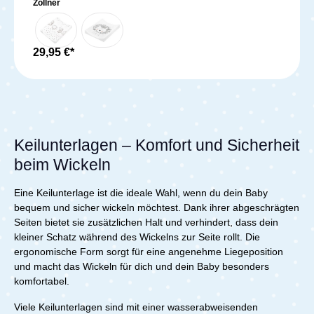
Design ist phthalatfrei und zugleich praktisch und
Zöllner
pflegeleicht. Die Mulde ist in den Größen 50x65 cm,
60x71 cm und 50x75 cm (Breite x Tiefe) erhältlich. Die
phthalatfreie und pflegeleichte Folie kann einfach feucht
abgewischt werden. Die Füllung besteht aus
29,95 €*
Polyetherschaum mit einem 2-seitigen Keil für einen
besseren Halt beim Wickeln. Die Mulde ist besonders
strapazierfähig. Es sollte vermieden werden, dass sie
mit Baby-Öl sowie chemischen oder alkoholhaltigen
Reinigern in Kontakt kommt. Zur Reinigung sollte
ausschließlich ein feuchtes Tuch mit Neutralseife
verwendet werden. Die Mulde ist zertifiziert mit
Keilunterlagen – Komfort und Sicherheit
Standard 100 by OEKO-TEX®.Lieferumfang:1x Zöllner
beim Wickeln
Wickelauflage Lion
Eine Keilunterlage ist die ideale Wahl, wenn du dein Baby
bequem und sicher wickeln möchtest. Dank ihrer abgeschrägten
Seiten bietet sie zusätzlichen Halt und verhindert, dass dein
kleiner Schatz während des Wickelns zur Seite rollt. Die
ergonomische Form sorgt für eine angenehme Liegeposition
und macht das Wickeln für dich und dein Baby besonders
komfortabel.
Viele Keilunterlagen sind mit einer wasserabweisenden