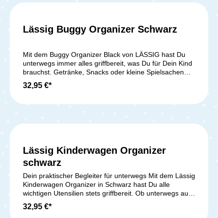
Lässig Buggy Organizer Schwarz
Mit dem Buggy Organizer Black von LÄSSIG hast Du
unterwegs immer alles griffbereit, was Du für Dein Kind
brauchst. Getränke, Snacks oder kleine Spielsachen
finden im großen Hauptfach und der übersichtlichen
32,95 €*
Innenaufteilung problemlos Platz. Durch den
praktischen Reißverschluss bleibt alles sicher verstaut
und fällt nicht heraus, selbst wenn Du über unebene
Wege fährst.Die stylishe Tasche lässt sich dank der
enthaltenen Haken schnell und unkompliziert am
Kinderwagen befestigen und passt an nahezu jedes
Modell. Die Neon-Details verleihen dem Organizer
Lässig Kinderwagen Organizer
einen modernen Look und machen ihn zu einem echten
Hingucker bei jedem Spaziergang.Ob für den täglichen
schwarz
Einkauf, den Ausflug in den Park oder den langen
Dein praktischer Begleiter für unterwegs Mit dem Lässig
Spaziergang am Wochenende – der Buggy Organizer
Kinderwagen Organizer in Schwarz hast Du alle
Black sorgt dafür, dass Du alles, was Du unterwegs
wichtigen Utensilien stets griffbereit. Ob unterwegs auf
brauchst, direkt zur Hand hast. So wird jeder Ausflug
einem Spaziergang oder beim Einkaufen – diese
entspannt und organisiert.Lieferumfang:1x Lässig
32,95 €*
kompakte Kinderwagentasche aus der Casual
Buggy Organizer Schwarz inkl.